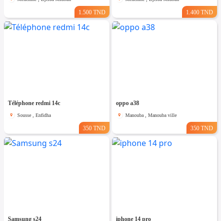
1.500 TND
1.400 TND
Téléphone redmi 14c
oppo a38
Sousse , Enfidha
Manouba , Manouba ville
350 TND
350 TND
Samsung s24
iphone 14 pro