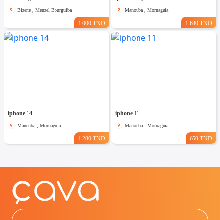
Bizerte , Menzel Bourguiba
Manouba , Mornaguia
1.000 TND
1.680 TND
iphone 14
iphone 11
Manouba , Mornaguia
Manouba , Mornaguia
1.280 TND
650 TND