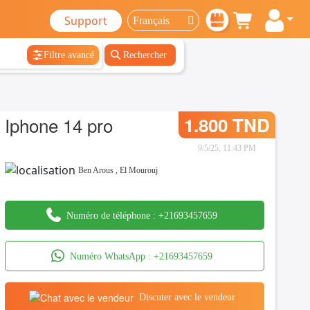
Support
Filtre avancé
Rechercher
Iphone 14 pro
1.800 TND
9/5/25, 11:43 PM
Ben Arous
,
El Mourouj
Numéro de téléphone :
+21693457659
Numéro WhatsApp :
+21693457659
Discuter avec le vendeur