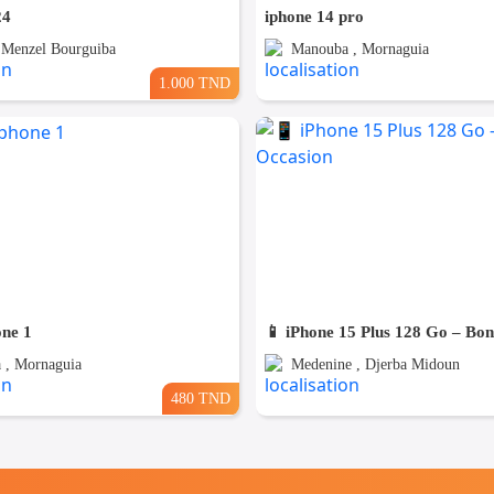
24
iphone 14 pro
, Menzel Bourguiba
Manouba , Mornaguia
1.000 TND
one 1
📱 iPhone 15 Plus 128 Go – Bo
 , Mornaguia
Medenine , Djerba Midoun
480 TND