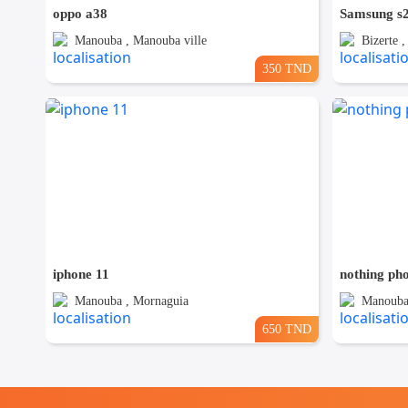
oppo a38
Samsung s
Manouba , Manouba ville
Bizerte 
350 TND
iphone 11
nothing ph
Manouba , Mornaguia
Manouba
650 TND