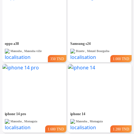
oppo a38
Samsung s24
Manouba , Manouba ville
Bizerte , Menzel Bourguiba
350 TND
1.000 TND
iphone 14 pro
iphone 14
Manouba , Mornaguia
Manouba , Mornaguia
1.680 TND
1.280 TND