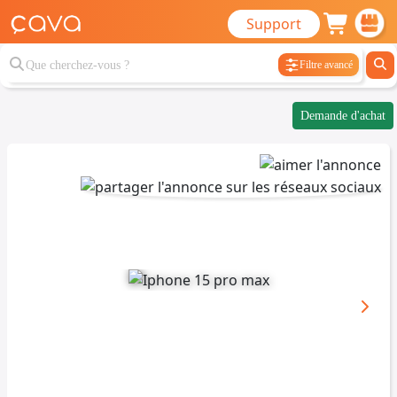
Support
Filtre avancé
Demande d'achat