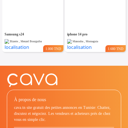
Samsung s24
iphone 14 pro
Bizerte , Menzel Bourguiba
Manouba , Mornaguia
1.000 TND
1.680 TND
À propos de nous
cava.tn site gratuit des petites annonces en Tunisie: Chattez,
discutez et négociez. Les vendeurs et acheteurs prés de chez
vous en simple clic.