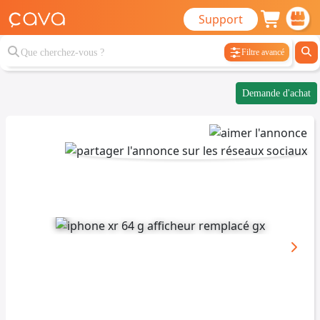
Support
Filtre avancé
Demande d'achat