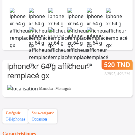
520 TND
iphone xr 64 g afficheur
remplacé gx
8/29/25, 4:23 PM
Manouba
,
Mornaguia
Catégorie
Sous-catégorie
Téléphones
Occasion
Caractéristiques