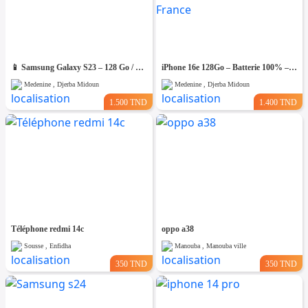
📱 Samsung Galaxy S23 – 128 Go / 8 Go RAM – Excellent état
iPhone 16e 128Go – Batterie 100% – Bon Occasion- Importé De France
Medenine , Djerba Midoun
Medenine , Djerba Midoun
1.500 TND
1.400 TND
Téléphone redmi 14c
oppo a38
Sousse , Enfidha
Manouba , Manouba ville
350 TND
350 TND