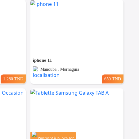
iphone 11
Manouba , Mornaguia
1.280 TND
650 TND
Paiement à la livraison