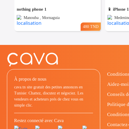
nothing phone 1
📱 iPhone 
Manouba , Mornaguia
Medenine
480 TND
Conditions
À propos de nous
Aidez-moi
cava.tn site gratuit des petites annonces en
Tunisie: Chattez, discutez et négociez. Les
Conseils d
vendeurs et acheteurs prés de chez vous en
Politique d
simple clic.
Conditions
Restez connecté avec Cava
Contactez