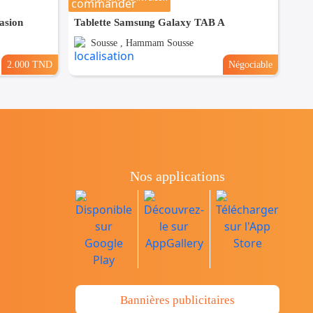
asion
Tablette Samsung Galaxy TAB A
Sousse , Hammam Sousse
2.000 TND
Négociable
Nos applications
Bannières publicitaires