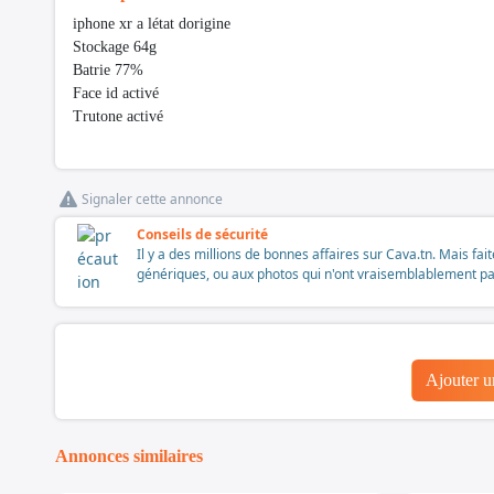
iphone xr a létat dorigine
Stockage 64g
Batrie 77%
Face id activé
Trutone activé
Signaler cette annonce
Conseils de sécurité
Il y a des millions de bonnes affaires sur Cava.tn. Mais fai
génériques, ou aux photos qui n'ont vraisemblablement pas é
Ajouter 
Annonces similaires