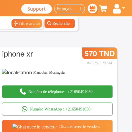
Support
Filtre avancé
Rechercher
iphone xr
570 TND
8/23/25, 8:29 AM
Manouba
,
Mornaguia
Numéro de téléphone :
+21650491050
Numéro WhatsApp :
+21650491050
Discuter avec le vendeur