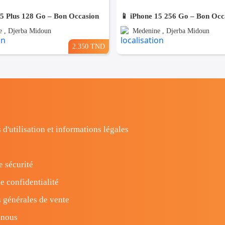
15 Plus 128 Go – Bon Occasion
📱 iPhone 15 256 Go – Bon Occ
 , Djerba Midoun
Medenine , Djerba Midoun
2.350 TND
 d'utilisation et informations légales
e sécurité
e confidentialité
 générales de vente
-nous