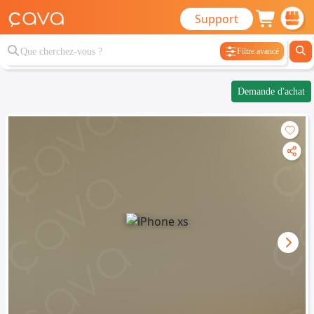
Support
Filtre avancé
Demande d'achat