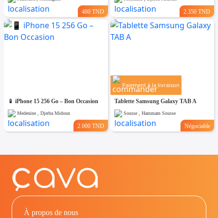
480 TND
2.350 TND
Paiement à la livraison
📱 iPhone 15 256 Go – Bon Occasion
Tablette Samsung Galaxy TAB A
Medenine , Djerba Midoun
Sousse , Hammam Sousse
2.000 TND
Négociable
À propos de nous