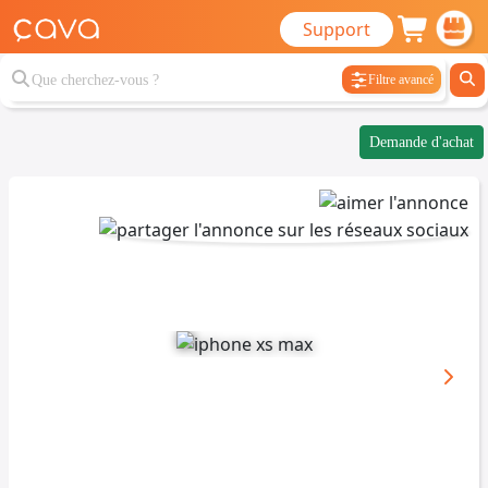
Support
Filtre avancé
Demande d'achat