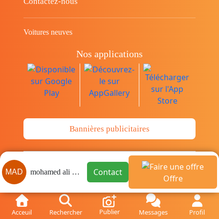
Contactez-nous
Voitures neuves
Nos applications
Bannières publicitaires
© Copyright 2014-2026 Cava.tn Limited Tous
Contact
MAD
mohamed ali dridi
les droits sont réservés.
Offre
Publier
Acceuil
Rechercher
Messages
Profil