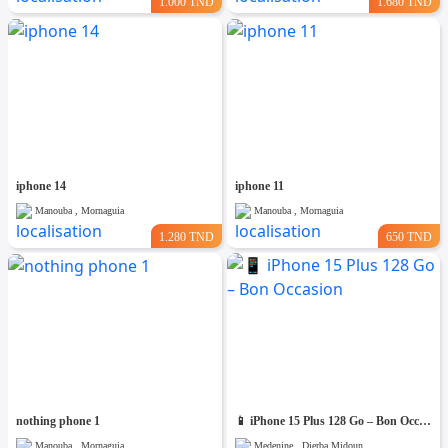
1.000 TND
1.680 TND
iphone 14
iphone 11
Manouba , Mornaguia
Manouba , Mornaguia
1.280 TND
650 TND
nothing phone 1
📱 iPhone 15 Plus 128 Go – Bon Occasion
Manouba , Mornaguia
Medenine , Djerba Midoun