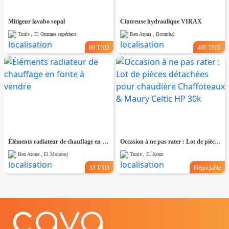
Mitigeur lavabo sopal
Cintreuse hydraulique VIRAX
Tunis , El Omrane supérieur
Ben Arous , Boumhal
80 TND
400 TND
Éléments radiateur de chauffage en fonte à vendre
Occasion à ne pas rater : Lot de pièces détachées pour chaudière Chaffoteaux & Maury Celtic HP 30k
Ben Arous , El Mourouj
Tunis , El Kram
33 TND
Négociable