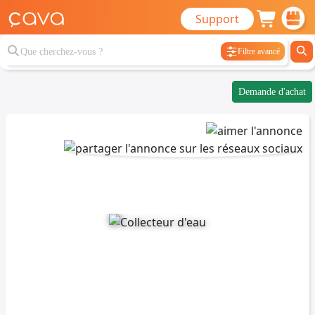
Support
Filtre avancé
Demande d'achat