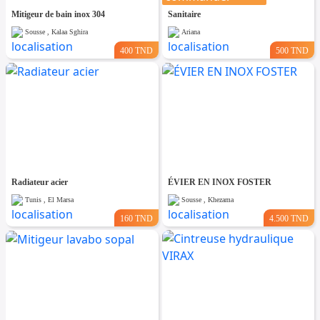
Mitigeur de bain inox 304
Sanitaire
Sousse , Kalaa Sghira
Ariana
400 TND
500 TND
Radiateur acier
ÉVIER EN INOX FOSTER
Tunis , El Marsa
Sousse , Khezama
160 TND
4.500 TND