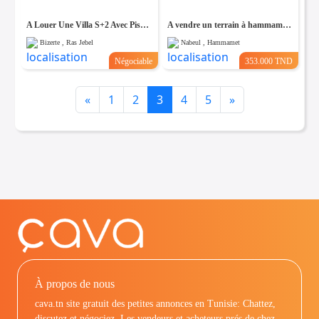
A Louer Une Villa S+2 Avec Piscine et Vue Sur Mer à Rafraf, Bizerte
A vendre un terrain à hammamet nord
Bizerte , Ras Jebel
Nabeul , Hammamet
Négociable
353.000 TND
Previous
Next
«
1
2
3
4
5
»
À propos de nous
cava.tn site gratuit des petites annonces en Tunisie: Chattez,
discutez et négociez. Les vendeurs et acheteurs prés de chez