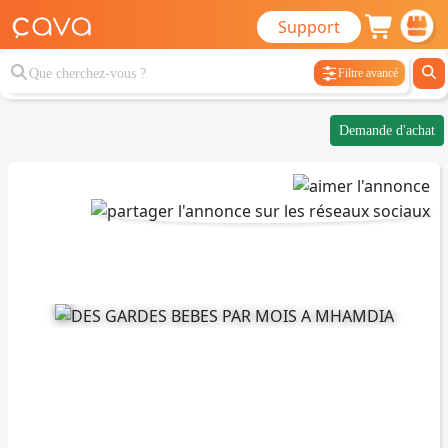
Support
Filtre avancé
Demande d'achat