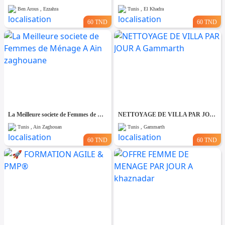
Ben Arous , Ezzahra
Tunis , El Khadra
60 TND
60 TND
La Meilleure societe de Femmes de Ménage A Ain zaghouane
NETTOYAGE DE VILLA PAR JOUR A Gammarth
Tunis , Ain Zaghouan
Tunis , Gammarth
60 TND
60 TND