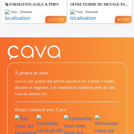
🚀 FORMATION AGILE & PMP®
OFFRE FEMME DE MENAGE PAR JOUR A khaznadar
Tunis , Elmanzah
Tunis , Khaznadar
1.275 TND
60 TND
À propos de nous
cava.tn site gratuit des petites annonces en Tunisie: Chattez,
discutez et négociez. Les vendeurs et acheteurs prés de chez
vous en simple clic.
Restez connecté avec Cava