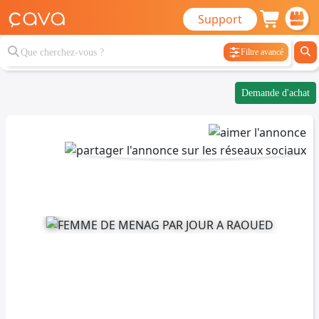
Support
Filtre avancé
Demande d'achat