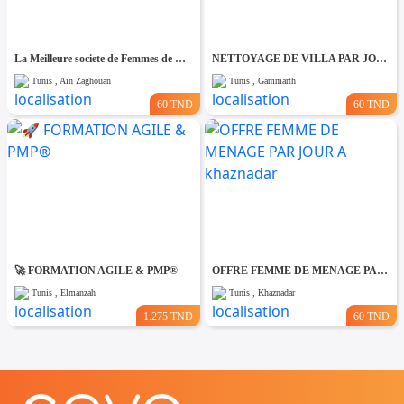
La Meilleure societe de Femmes de Ménage A Ain zaghouane
NETTOYAGE DE VILLA PAR JOUR A Gammarth
Tunis , Ain Zaghouan
Tunis , Gammarth
60 TND
60 TND
🚀 FORMATION AGILE & PMP®
OFFRE FEMME DE MENAGE PAR JOUR A khaznadar
Tunis , Elmanzah
Tunis , Khaznadar
1.275 TND
60 TND