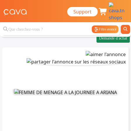
Support
Filtre avancé
Demande d'achat