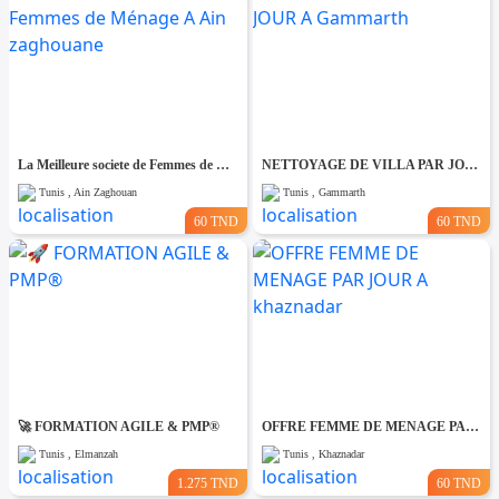
La Meilleure societe de Femmes de Ménage A Ain zaghouane
NETTOYAGE DE VILLA PAR JOUR A Gammarth
Tunis , Ain Zaghouan
Tunis , Gammarth
60 TND
60 TND
🚀 FORMATION AGILE & PMP®
OFFRE FEMME DE MENAGE PAR JOUR A khaznadar
Tunis , Elmanzah
Tunis , Khaznadar
1.275 TND
60 TND