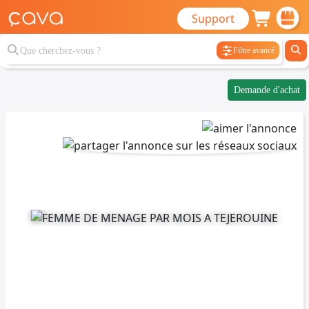
Support
Filtre avancé
Demande d'achat