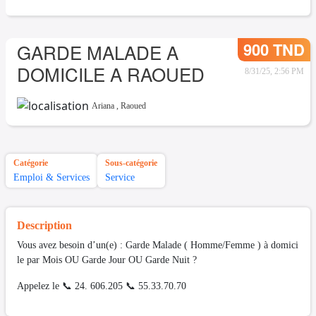
900 TND
GARDE MALADE A
DOMICILE A RAOUED
8/31/25, 2:56 PM
Ariana
,
Raoued
Catégorie
Sous-catégorie
Emploi & Services
Service
Description
Vous avez besoin d’un(e) : Garde Malade ( Homme/Femme ) à domici
le par Mois OU Garde Jour OU Garde Nuit ?
Appelez le 📞 24. 606.205 📞 55.33.70.70