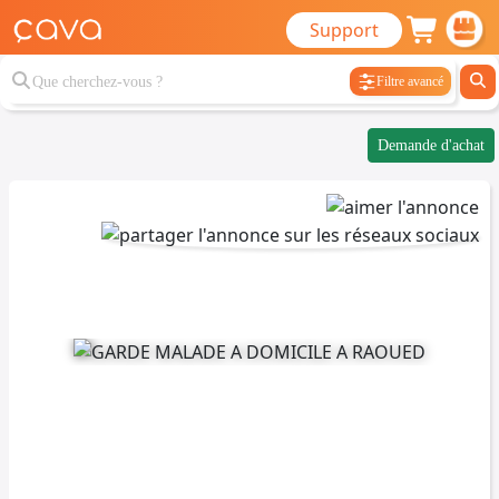
Support
Filtre avancé
Demande d'achat