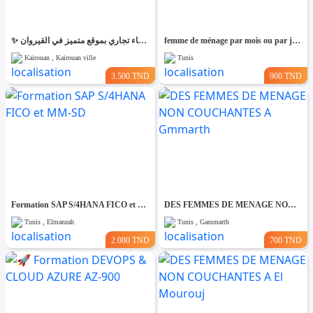
✨ للّكراء فضاء تجاري بموقع متميز في القيروان ✨
femme de ménage par mois ou par jour
Kairouan , Kairouan ville
Tunis
3.500 TND
900 TND
Formation SAP S/4HANA FICO et MM-SD
DES FEMMES DE MENAGE NON COUCHANTES A Gmmarth
Tunis , Elmanzah
Tunis , Gammarth
2.080 TND
700 TND