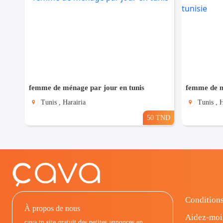
femme de ménage par jour en tunis
femme de m
Tunis , Harairia
Tunis , H
50 TND
Conditions
À propos de nous
Aidez-moi
cava.tn site gratuit des petites annonces en