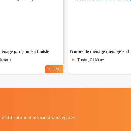
énage par jour en tunisie
femme de ménage ménage en tu
arairia
Tunis , El Kram
50 TND
 d'utilisation et informations légales