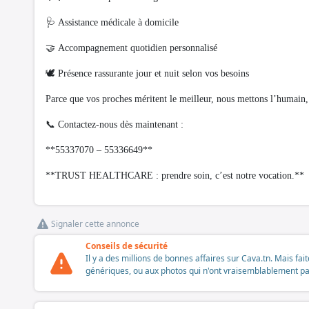
🩺 Assistance médicale à domicile
🤝 Accompagnement quotidien personnalisé
🕊️ Présence rassurante jour et nuit selon vos besoins
Parce que vos proches méritent le meilleur, nous mettons l’humain, 
📞 Contactez-nous dès maintenant :
**55337070 – 55336649**
**TRUST HEALTHCARE : prendre soin, c’est notre vocation.**
Signaler cette annonce
Conseils de sécurité
Il y a des millions de bonnes affaires sur Cava.tn. Mais fai
génériques, ou aux photos qui n'ont vraisemblablement pas é