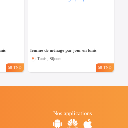
nis
femme de ménage par jour en tunis
Tunis , Sijoumi
50 TND
50 TND
Nos applications