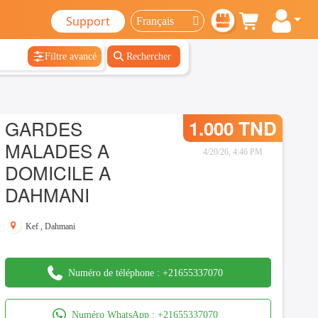
Support
Filtre avancé
Rechercher
GARDES
1.000 TND
MALADES A
4/20/26, 4:46 PM
DOMICILE A
DAHMANI
Kef
,
Dahmani
Numéro de téléphone :
+21655337070
Numéro WhatsApp :
+21655337070