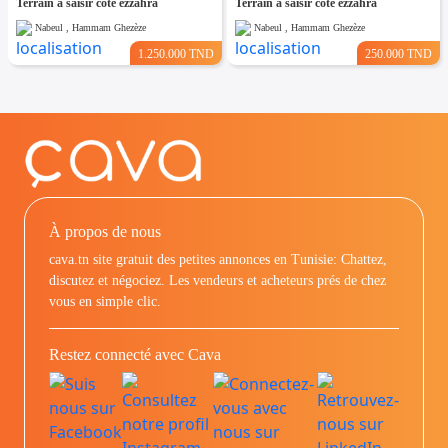
Terrain a saisir cote ezzahra
Terrain a saisir cote ezzahra
Nabeul , Hammam Ghezèze
Nabeul , Hammam Ghezèze
1.250.000 TND
250.000 TND
À propos de nous
cava.tn site gratuit des petites annonces en Tunisie: Chattez,
discutez et négociez. Les vendeurs et acheteurs prés de chez
vous en simple clic.
Restez connecté avec Cava