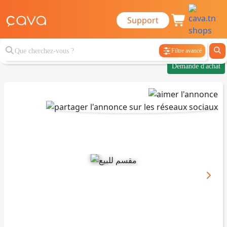
Support
Filtre avancé
Demande d'achat