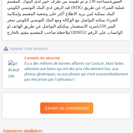
الصورةمساحته 230 م تم تقييمه من طرف خبير لدى البنوك .المقسم
قيد الرهن لدى البنك التونسي الكويتي (BTK) عملية الشراء عن طريق
البنك ممكنة لمن يريد الاطلاع أكثر على وضعية المقسم وإمكانية
الشراء يمكنه التواصل مع الوكالة ومع البنك التونسي الكويتي سعر
المتر 550دلمزيد الاستفسار يمكنكم التواصل عن طريق الهاتف او
الواتساب على الرقم 52830552ملاحظة:صاحب المقسم مقيم بالخارج
Signaler cette annonce
Conseils de sécurité
Il y a des millions de bonnes affaires sur Cava.tn. Mais faites
attention aux biens qui ont des prix ridiculement bas, aux
photos génériques, ou aux photos qui n'ont vraisemblablement
pas été prises par l'utilisateur !
Ajouter un commentaire
Annonces similaires