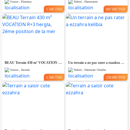
Sousse , Khezama
Nabeul , Hammamet
1.500 TND
697.000 TND
BEAU Terrain 430 m² VOCATION R+3 hergla, 2éme position de la mer
Un terrain a ne pas rater a ezzahra kelibia
Sousse , Akouda
Nabeul , Hammam Ghezèze
1.300 TND
250.000 TND