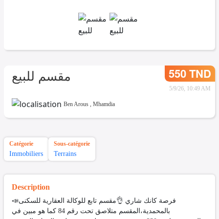
550 TND
مقسم للبيع
5/9/26, 10:49 AM
Ben Arous
,
Mhamdia
Catégorie
Sous-catégorie
Immobiliers
Terrains
Description
📣فرصة كانك شاري 👌مقسم تابع للوكالة العقارية للسكنى
بالمحمدية،المقسم متلاصق تحت رقم 84 كما هو مبين في