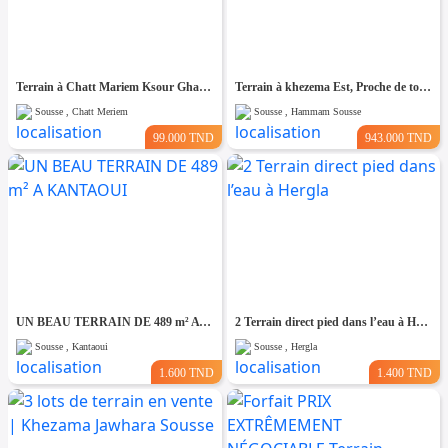
Terrain à Chatt Mariem Ksour Gharnata
Terrain à khezema Est, Proche de toutes Commodités
Sousse , Chatt Meriem
Sousse , Hammam Sousse
99.000 TND
943.000 TND
UN BEAU TERRAIN DE 489 m² A KANTAOUI
2 Terrain direct pied dans l’eau à Hergla
Sousse , Kantaoui
Sousse , Hergla
1.600 TND
1.400 TND