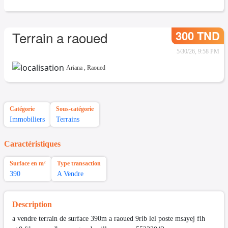
300 TND
Terrain a raoued
5/30/26, 9:58 PM
Ariana
,
Raoued
Catégorie
Sous-catégorie
Immobiliers
Terrains
Caractéristiques
Surface en m²
Type transaction
390
A Vendre
Description
a vendre terrain de surface 390m a raoued 9rib lel poste msayej fih