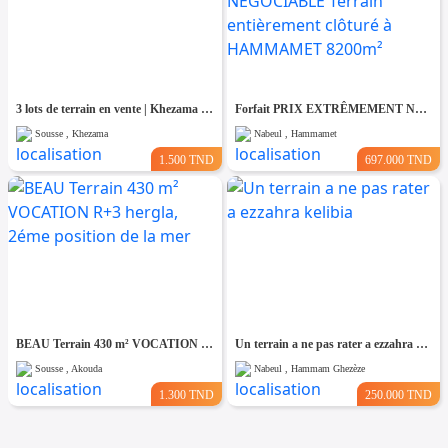
3 lots de terrain en vente | Khezama Jawhara Sousse
Forfait PRIX EXTRÊMEMENT NÉGOCIABLE Terrain entièrement clôturé à HAMMAMET 8200m²
Sousse , Khezama
Nabeul , Hammamet
1.500 TND
697.000 TND
BEAU Terrain 430 m² VOCATION R+3 hergla, 2éme position de la mer
Un terrain a ne pas rater a ezzahra kelibia
Sousse , Akouda
Nabeul , Hammam Ghezèze
1.300 TND
250.000 TND