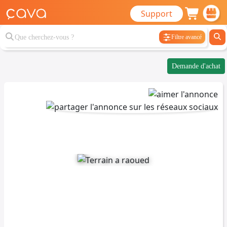
Support
Filtre avancé
Demande d'achat