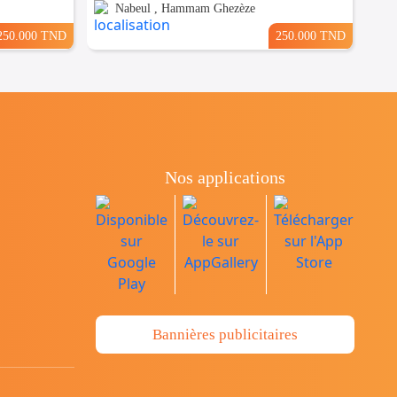
Nabeul , Hammam Ghezèze
250.000 TND
250.000 TND
Nos applications
Bannières publicitaires