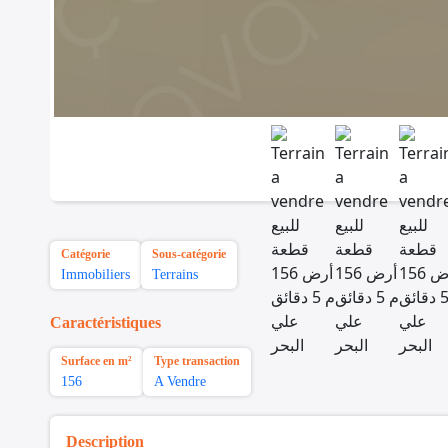
Catégorie
Sous-catégorie
Immobiliers
Terrains
Caractéristiques
Surface en m²
Type transaction
156
A Vendre
Description