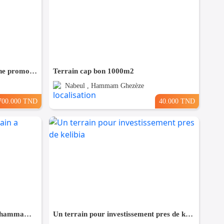
Terrain 1000 m² destiné pour une promotion immobilière à Cité riadh
Terrain cap bon 1000m2
Nabeul , Hammam Ghezèze
700.000 TND
40.000 TND
Bonne occasion de un terrain a hammam leghzaz
Un terrain pour investissement pres de kelibia