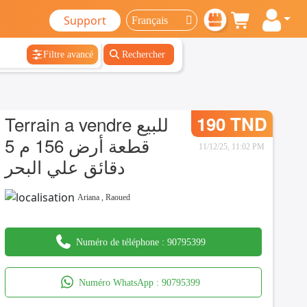
Support
Filtre avancé
Rechercher
Terrain a vendre للبيع
190 TND
قطعة أرض 156 م 5
11/12/25, 11:02 PM
دقائق علي البحر
Ariana
,
Raoued
Numéro de téléphone :
90795399
Numéro WhatsApp :
90795399