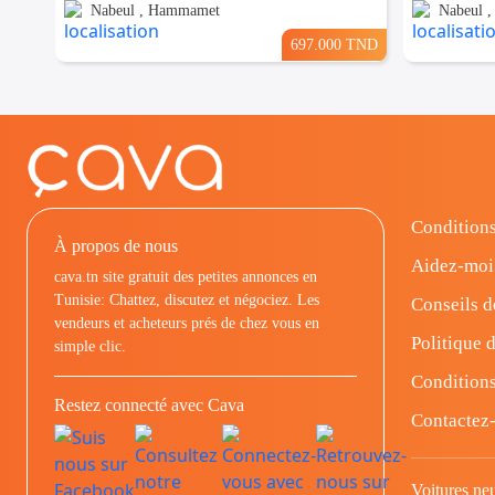
Nabeul , Hammamet
Nabeul 
697.000 TND
Conditions
À propos de nous
Aidez-moi
cava.tn site gratuit des petites annonces en
Tunisie: Chattez, discutez et négociez. Les
Conseils d
vendeurs et acheteurs prés de chez vous en
Politique d
simple clic.
Conditions
Restez connecté avec Cava
Contactez
Voitures ne