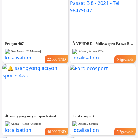
Peugeot 407
À VENDRE – Volkswagen Passat B 8 - 2021 - Tel 98479647
Ben Arous , El Mourouj
Ariana , Ariana Ville
22.500 TND
Négociable
🔔 ssangyong actyon sports 4wd
Ford ecosport
Ariana , Riadh Andalous
Ariana , Soukra
46.000 TND
Négociable