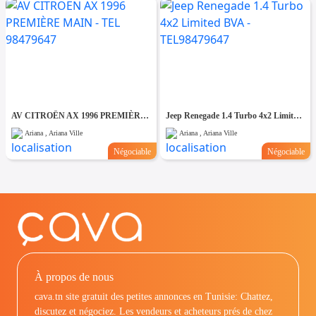
AV CITROËN AX 1996 PREMIÈRE MAIN - TEL 98479647
Jeep Renegade 1.4 Turbo 4x2 Limited BVA - TEL98479647
Ariana , Ariana Ville
Ariana , Ariana Ville
Négociable
Négociable
À propos de nous
cava.tn site gratuit des petites annonces en Tunisie: Chattez,
discutez et négociez. Les vendeurs et acheteurs prés de chez