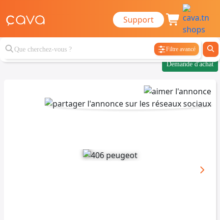
Support
Filtre avancé
Demande d'achat