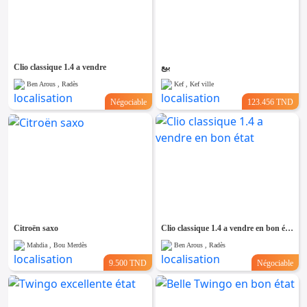
Clio classique 1.4 a vendre
بيع
Ben Arous , Radès
Kef , Kef ville
Négociable
123.456 TND
Citroën saxo
Clio classique 1.4 a vendre en bon état
Mahdia , Bou Merdès
Ben Arous , Radès
9.500 TND
Négociable