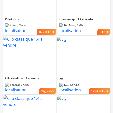
Emploi &
Services
Polo4 a vendre
Clio classique 1.4 a vendre
Ariana , Ghazela
Ben Arous , Radès
16.500 TND
1 TND
Clio classique 1.4 a vendre
بيع
Ben Arous , Radès
Kef , Kef ville
Négociable
123.456 TND