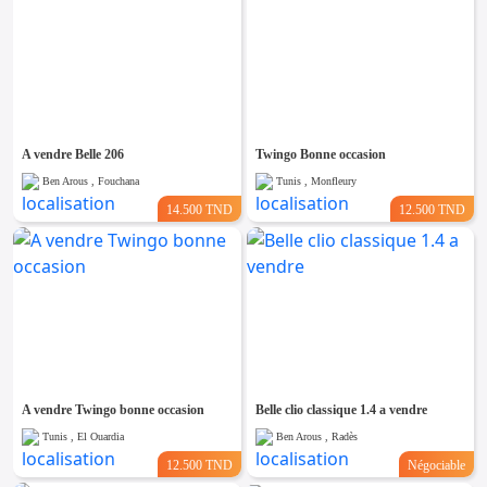
A vendre Belle 206
Twingo Bonne occasion
Ben Arous , Fouchana
Tunis , Monfleury
14.500 TND
12.500 TND
A vendre Twingo bonne occasion
Belle clio classique 1.4 a vendre
Tunis , El Ouardia
Ben Arous , Radès
12.500 TND
Négociable