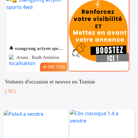
🔔 ssangyong actyon sports 4wd
Ariana , Riadh Andalous
46.000 TND
Voitures d'occasion et neuves en Tunisie
( 50 )
Téléphones
Voitures
Vehicules
& Pieces
Immobiliers
Informatique
&
Mo
Multimedia
Be