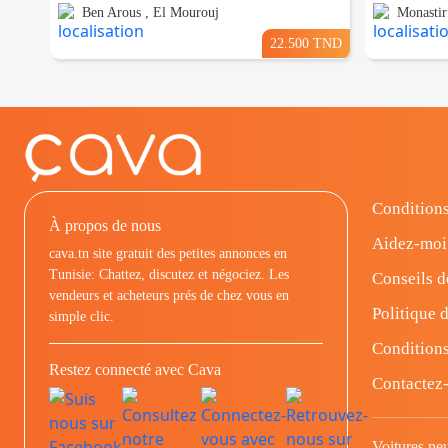
Ben Arous , El Mourouj
Monastir
22.500 TND
Conditions
À propos de nous
Aidez-moi
cava.tn site gratuit des petites annonces en
Tunisie: Chattez, discutez et négociez. Les
Conseils d
vendeurs et acheteurs prés de chez vous en
Politique d
simple clic.
Conditions
Restez connecté avec Cava
Contactez
Voitures ne