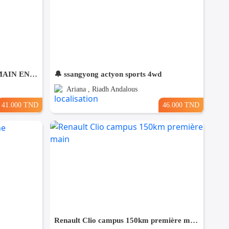
SUZUKI SWIFT PREMIÈRE MAIN EN EXCELLENT ÉTAT
🔔 ssangyong actyon sports 4wd
Ariana , Riadh Andalous
41.000 TND
46.000 TND
Renault Clio campus 150km première main