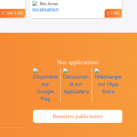
Ben Arous
37.500 TND
1 TND
Nos applications
Bannières publicitaires