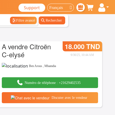
Support
Filtre avancé
Rechercher
A vendre Citroën
18.000 TND
C-elysé
9/30/25, 10:44 AM
Ben Arous
,
Mhamdia
Numéro de téléphone :
+21629402535
Discuter avec le vendeur