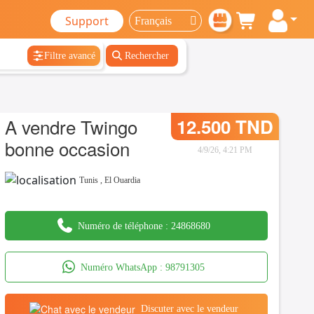
Support
Filtre avancé
Rechercher
A vendre Twingo
12.500 TND
bonne occasion
4/9/26, 4:21 PM
Tunis
,
El Ouardia
Numéro de téléphone :
24868680
Numéro WhatsApp :
98791305
Discuter avec le vendeur