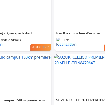
ng actyon sports 4wd
Kia Rio coupé tous d'origine
 Riadh Andalous
Tunis
46.000 TND
Renault Clio campus 150km première main