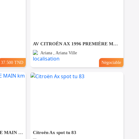
AV CITROËN AX 1996 PREMIÈRE MAIN - TEL 98479647
Ariana , Ariana Ville
37.500 TND
Négociable
SUZUKI CELERIO PREMIÈRE MAIN km 20 MILLE -TEL98479647
Citroën Ax spot tu 83