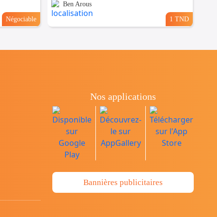
Ben Arous
Négociable
1 TND
Nos applications
Bannières publicitaires