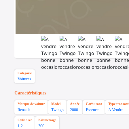
Catégorie
Voitures
Caractéristiques
Marque de voiture
Model
Année
Carburant
Type transact
Renault
Twingo
2000
Essence
A Vendre
Cylindrée
Kilométrage
1.2
300