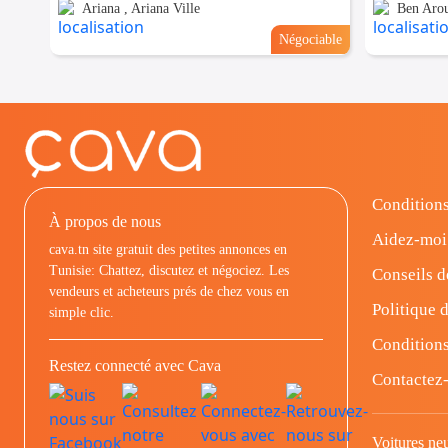
Ariana , Ariana Ville
Ben Aro
Négociable
Conditions
À propos de nous
Aidez-moi
cava.tn site gratuit des petites annonces en
Tunisie: Chattez, discutez et négociez. Les
Conseils d
vendeurs et acheteurs prés de chez vous en
Politique d
simple clic.
Conditions
Restez connecté avec Cava
Contactez
Voitures ne