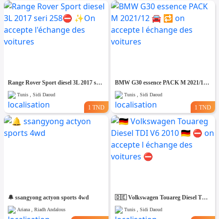
Range Rover Sport diesel 3L 2017 seri 258⛔️ ✨️On accepte l'échange des voitures
BMW G30 essence PACK M 2021/12 🚘 🔁 on accepte l échange des voitures
Tunis , Sidi Daoud
Tunis , Sidi Daoud
1 TND
1 TND
🔔 ssangyong actyon sports 4wd
🇩🇪 Volkswagen Touareg Diesel TDI V6 2010 🇩🇪 ⛔️ on accepte l échange des voitures ⛔️
Ariana , Riadh Andalous
Tunis , Sidi Daoud