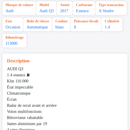
Marque de voiture
Model
Année
Carburant
Type transaction
Audi
Audi Q3
2017
Essence
A Vendre
Etat
Boîte de vitesse
Couleur
Puissance fiscale
Cylindrée
Occasion
Automatique
blanc
8
1.4
Kilométrage
113000
Description
AUDI Q3
1.4 essence ⛽️
Klm 110.000
État impeccable
Climatronique
Écran
Radar de recul avant et arrière
Volon multifonctions
Rétroviseur rabattable
Jantes aluminium par 19
4 vitre électrique