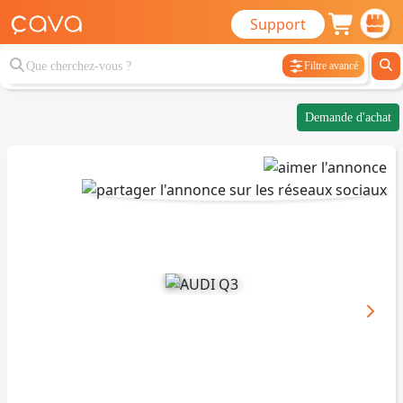
Support
Filtre avancé
Demande d'achat