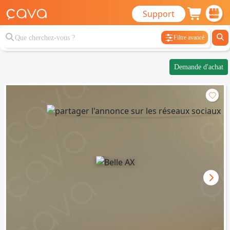
Support
Filtre avancé
Demande d'achat