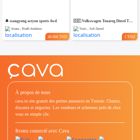
🔔 ssangyong actyon sports 4wd
🇩🇪 Volkswagen Touareg Diesel TDI V6 2010 🇩🇪 ⛔️ on accepte l échange des voitures ⛔️
Ariana , Riadh Andalous
Tunis , Sidi Daoud
46.000 TND
1 TND
À propos de nous
cava.tn site gratuit des petites annonces en Tunisie: Chattez,
discutez et négociez. Les vendeurs et acheteurs prés de chez
vous en simple clic.
Restez connecté avec Cava