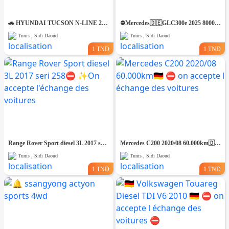
🚗 HYUNDAI TUCSON N-LINE 2020 – ÉTAT IRRÉPROCHABLE – CONFIGURATION SPORTIVE
⛔️Mercedes🇩🇪GLC300e 2025 8000km 4matic⛔️ 🔁 on accepte l échange des voitures
Tunis , Sidi Daoud
Tunis , Sidi Daoud
1 TND
1 TND
Range Rover Sport diesel 3L 2017 seri 258⛔️ ✨️On accepte l'échange des voitures
Mercedes C200 2020/08 60.000km🇩🇪 ⛔️ on accepte l échange des voitures
Tunis , Sidi Daoud
Tunis , Sidi Daoud
1 TND
1 TND