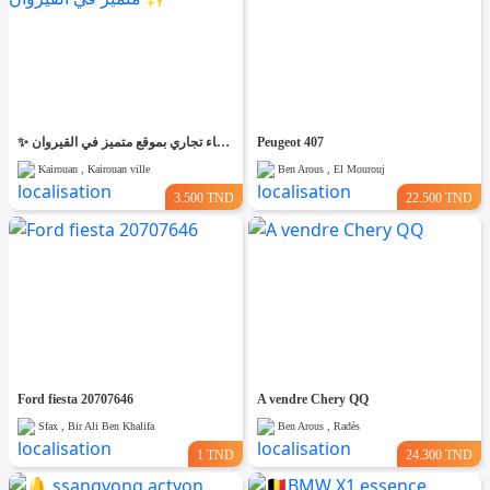
✨ للّكراء فضاء تجاري بموقع متميز في القيروان ✨
Peugeot 407
Kairouan , Kairouan ville
Ben Arous , El Mourouj
3.500 TND
22.500 TND
Ford fiesta 20707646
A vendre Chery QQ
Sfax , Bir Ali Ben Khalifa
Ben Arous , Radès
1 TND
24.300 TND