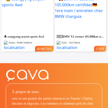
🔔 ssangyong actyon sports 4wd
🇧🇪BMW X1 essence 105.000km certifiées🇩🇪 1ere main / entretien chez BMW charguia
Ariana , Riadh Andalous
Tunis , Sidi Daoud
46.000 TND
1 TND
À propos de nous
cava.tn site gratuit des petites annonces en Tunisie: Chattez,
discutez et négociez. Les vendeurs et acheteurs prés de chez