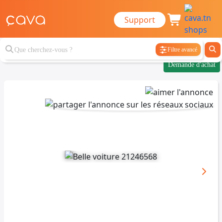
Support
Filtre avancé
Demande d'achat