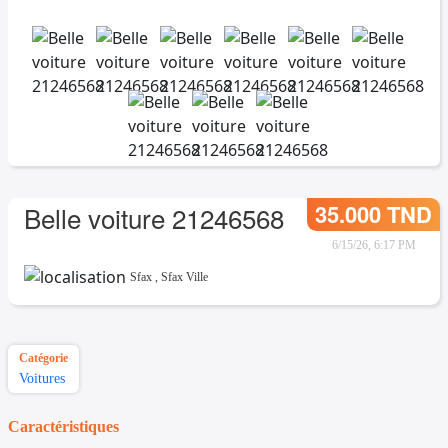
35.000 TND
Belle voiture 21246568
6/15/26, 6:17 PM
Sfax
,
Sfax Ville
Catégorie
Voitures
Caractéristiques