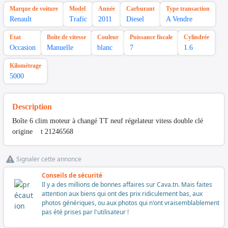
Marque de voiture
Model
Année
Carburant
Type transaction
Renault
Trafic
2011
Diesel
A Vendre
Etat
Boîte de vitesse
Couleur
Puissance fiscale
Cylindrée
Occasion
Manuelle
blanc
7
1.6
Kilométrage
5000
Description
Boîte 6 clim moteur à changé TT neuf régelateur vitess double clé
origine t 21246568
Signaler cette annonce
Conseils de sécurité
Il y a des millions de bonnes affaires sur Cava.tn. Mais faites
attention aux biens qui ont des prix ridiculement bas, aux
photos génériques, ou aux photos qui n'ont vraisemblablement
pas été prises par l'utilisateur !