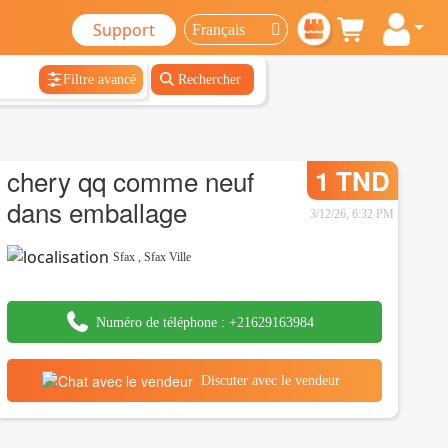
Support
Filtre avancé
Rechercher
chery qq comme neuf
1 TND
dans emballage
3/12/26, 6:32 PM
Sfax
,
Sfax Ville
Numéro de téléphone :
+21629163984
Discuter avec le vendeur