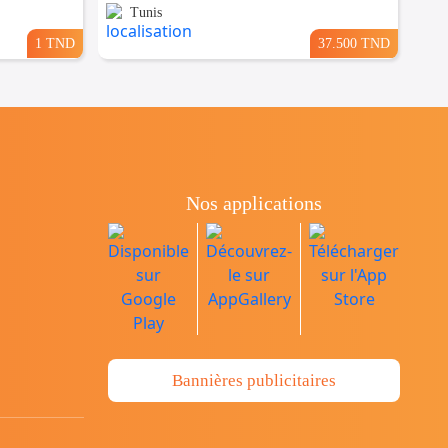
Tunis
1 TND
37.500 TND
Nos applications
Bannières publicitaires