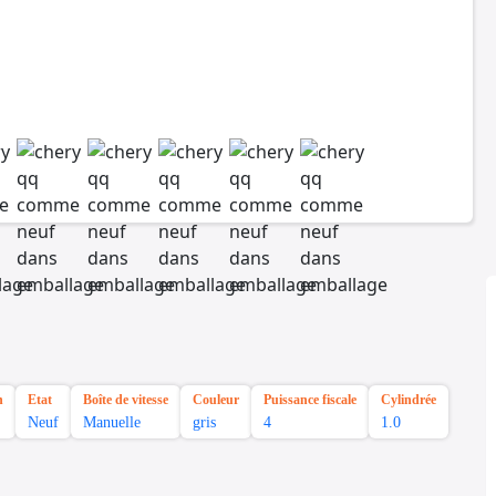
n
Etat
Boîte de vitesse
Couleur
Puissance fiscale
Cylindrée
Neuf
Manuelle
gris
4
1.0