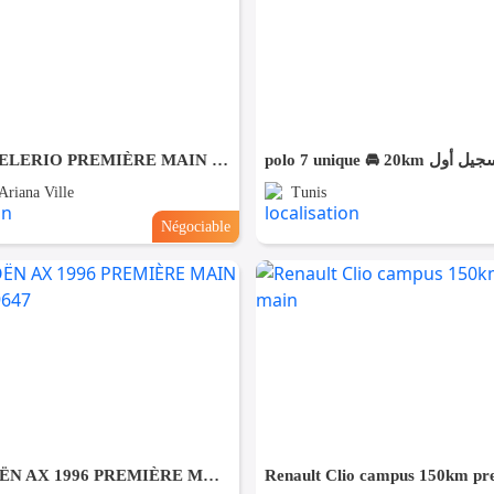
SUZUKI CELERIO PREMIÈRE MAIN km 20 MILLE -TEL98479647
polo 7 unique 🚘 20km  أول
Ariana Ville
Tunis
Négociable
AV CITROËN AX 1996 PREMIÈRE MAIN - TEL 98479647