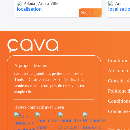
Ariana , Ariana Ville
Ariana , 
Négociable
Conditions
À propos de nous
Aidez-moi
cava.tn site gratuit des petites annonces en
Tunisie: Chattez, discutez et négociez. Les
Conseils d
vendeurs et acheteurs prés de chez vous en
Politique d
simple clic.
Conditions
Restez connecté avec Cava
Contactez
Voitures ne