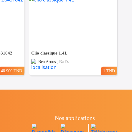
8431642
Clio classique 1.4L
Ben Arous , Radès
48.900 TND
1 TND
Nos applications