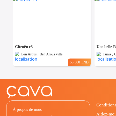
Citroën c3
Une belle 
Ben Arous , Ben Arous ville
Tunis , 
53.500 TND
Conditions
À propos de nous
Aidez-moi