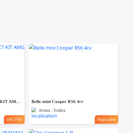
Mercedes GLA 250 E 8G-DCT KIT AMG PACK NIGHT
Belle mini Cooper R56 4cv
Ariana , Soukra
106 TND
Négociable