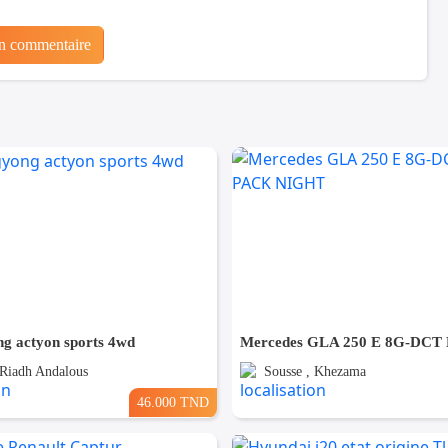
un commentaire
ng actyon sports 4wd
 Riadh Andalous
Sousse , Khezama
46.000 TND