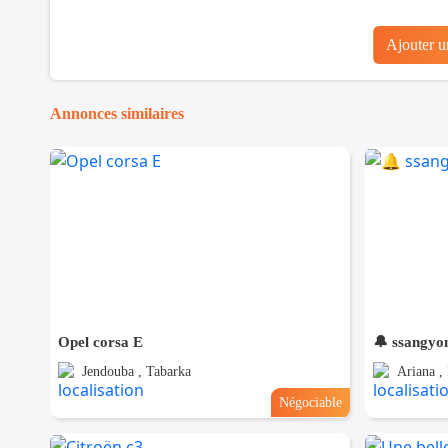
Ajouter 
Annonces similaires
Opel corsa E
🔔 ssangyo
Jendouba , Tabarka
Ariana ,
Négociable