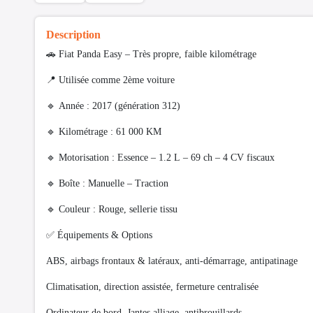
Description
🚗 Fiat Panda Easy – Très propre, faible kilométrage
📍 Utilisée comme 2ème voiture
🔹 Année : 2017 (génération 312)
🔹 Kilométrage : 61 000 KM
🔹 Motorisation : Essence – 1.2 L – 69 ch – 4 CV fiscaux
🔹 Boîte : Manuelle – Traction
🔹 Couleur : Rouge, sellerie tissu
✅ Équipements & Options
ABS, airbags frontaux & latéraux, anti-démarrage, antipatinage
Climatisation, direction assistée, fermeture centralisée
Ordinateur de bord, Jantes alliage, antibrouillards