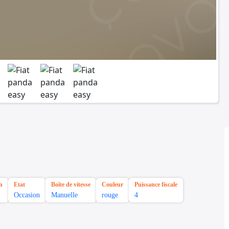
n
Etat
Boîte de vitesse
Couleur
Puissance fiscale
Occasion
Manuelle
rouge
4