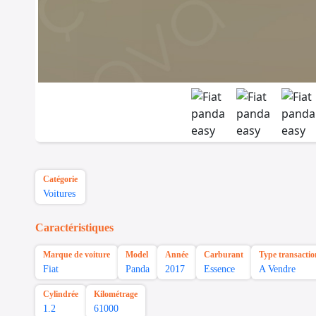
Catégorie
Voitures
Caractéristiques
Marque de voiture
Model
Année
Carburant
Type transactio
Fiat
Panda
2017
Essence
A Vendre
Cylindrée
Kilométrage
1.2
61000