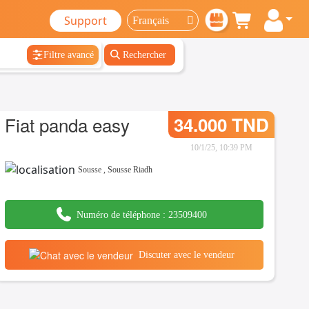
Support
Filtre avancé
Rechercher
Fiat panda easy
34.000 TND
10/1/25, 10:39 PM
Sousse
,
Sousse Riadh
Numéro de téléphone :
23509400
Discuter avec le vendeur