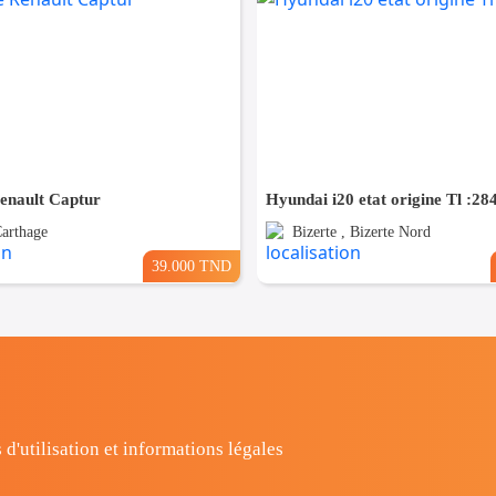
Renault Captur
Hyundai i20 etat origine Tl :2
Carthage
Bizerte , Bizerte Nord
39.000 TND
 d'utilisation et informations légales