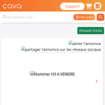
Support
Filtre avancé
Demande d'achat