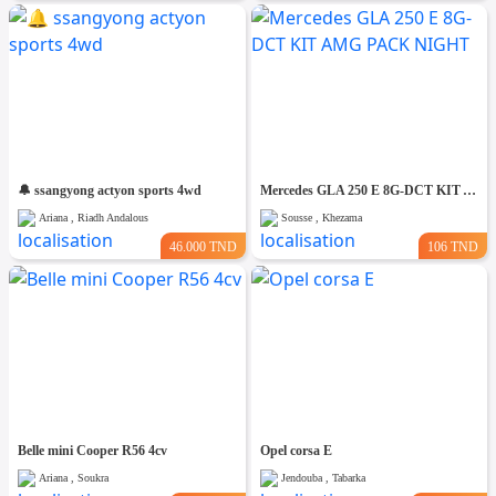
🔔 ssangyong actyon sports 4wd
Mercedes GLA 250 E 8G-DCT KIT AMG PACK NIGHT
Ariana , Riadh Andalous
Sousse , Khezama
46.000 TND
106 TND
Belle mini Cooper R56 4cv
Opel corsa E
Ariana , Soukra
Jendouba , Tabarka