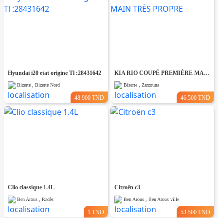
Hyundai i20 etat origine Tl :28431642
KIA RIO COUPÉ PREMIÈRE MAIN TRÈS PROPRE
Bizerte , Bizerte Nord
Bizerte , Zarzouna
48.900 TND
46.500 TND
Clio classique 1.4L
Citroën c3
Ben Arous , Radès
Ben Arous , Ben Arous ville
1 TND
53.500 TND