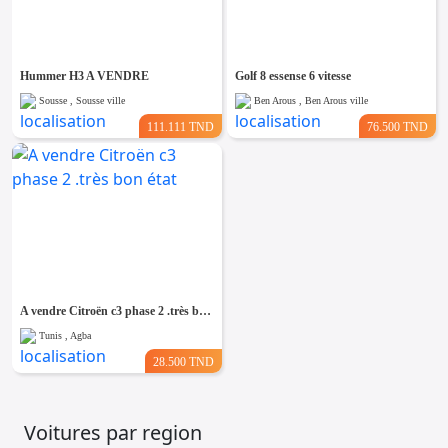
Emploi &
Services
Hummer H3 A VENDRE
Golf 8 essense 6 vitesse
Sousse , Sousse ville
Ben Arous , Ben Arous ville
111.111 TND
76.500 TND
A vendre Citroën c3 phase 2 .très bon état
Tunis , Agba
28.500 TND
Voitures par region