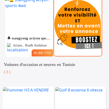
🔔 ssangyong actyon sports 4wd
Ariana , Riadh Andalous
46.000 TND
Voitures d'occasion et neuves en Tunisie
( 3 )
Téléphones
Voitures
Vehicules
& Pieces
Immobiliers
Informatique
&
Mo
Multimedia
Be