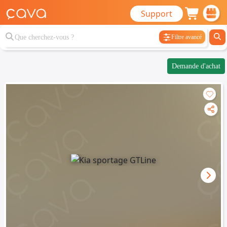
Support
Filtre avancé
Demande d'achat