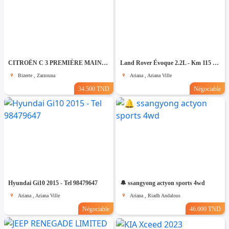
CITROËN C 3 PREMIÈRE MAIN EN ÉTAT NEUF
Land Rover Évoque 2.2L - Km 115 mille - Tel 98479647
Bizerte , Zarzouna
Ariana , Ariana Ville
34.500 TND
Négociable
Hyundai Gi10 2015 - Tel 98479647
🔔 ssangyong actyon sports 4wd
Ariana , Ariana Ville
Ariana , Riadh Andalous
Négociable
46.000 TND