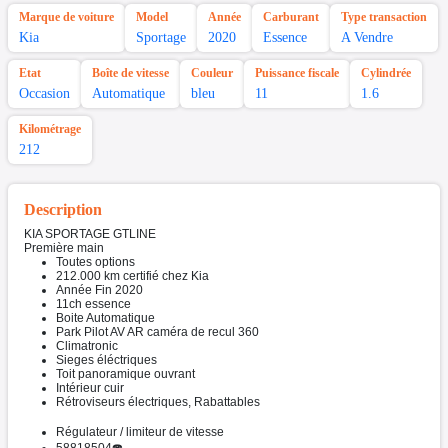
Marque de voiture
Model
Année
Carburant
Type transaction
Kia
Sportage
2020
Essence
A Vendre
Etat
Boîte de vitesse
Couleur
Puissance fiscale
Cylindrée
Occasion
Automatique
bleu
11
1.6
Kilométrage
212
Description
KIA SPORTAGE GTLINE
Première main
Toutes options
212.000 km certifié chez Kia
Année Fin 2020
11ch essence
Boite Automatique
Park Pilot AV AR caméra de recul 360
Climatronic
Sieges éléctriques
Toit panoramique ouvrant
Intérieur cuir
Rétroviseurs électriques, Rabattables
Régulateur / limiteur de vitesse