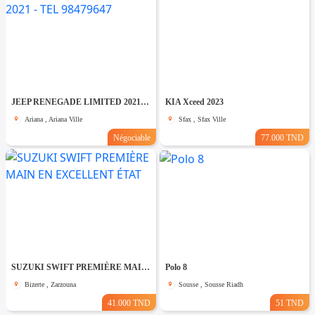
JEEP RENEGADE LIMITED 2021 - TEL 98479647
KIA Xceed 2023
Ariana , Ariana Ville
Sfax , Sfax Ville
Négociable
77.000 TND
SUZUKI SWIFT PREMIÈRE MAIN EN EXCELLENT ÉTAT
Polo 8
Bizerte , Zarzouna
Sousse , Sousse Riadh
41.000 TND
51 TND