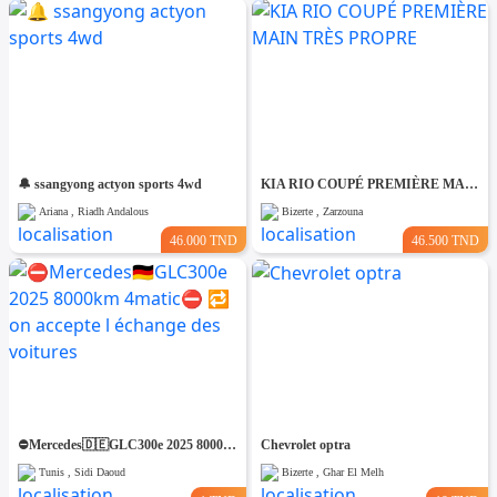
🔔 ssangyong actyon sports 4wd
KIA RIO COUPÉ PREMIÈRE MAIN TRÈS PROPRE
Ariana , Riadh Andalous
Bizerte , Zarzouna
46.000 TND
46.500 TND
⛔️Mercedes🇩🇪GLC300e 2025 8000km 4matic⛔️ 🔁 on accepte l échange des voitures
Chevrolet optra
Tunis , Sidi Daoud
Bizerte , Ghar El Melh