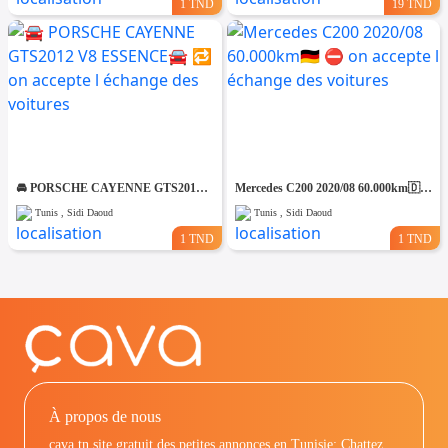
1 TND
19 TND
🚘 PORSCHE CAYENNE GTS2012 V8 ESSENCE🚘 🔁 on accepte l échange des voitures
Mercedes C200 2020/08 60.000km🇩🇪 ⛔️ on accepte l échange des voitures
Tunis , Sidi Daoud
Tunis , Sidi Daoud
1 TND
1 TND
À propos de nous
cava.tn site gratuit des petites annonces en Tunisie: Chattez,