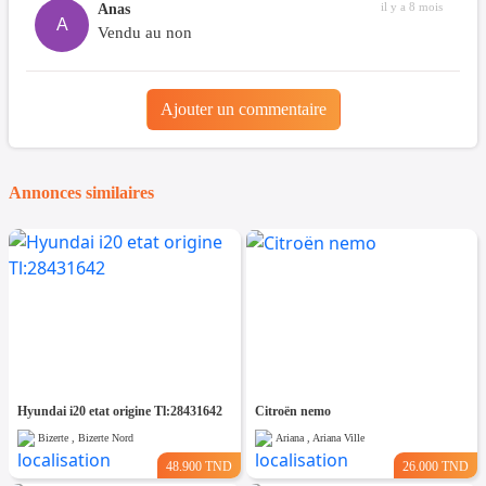
il y a 8 mois
Anas
A
Vendu au non
Ajouter un commentaire
Annonces similaires
Hyundai i20 etat origine Tl:28431642
Citroën nemo
Bizerte , Bizerte Nord
Ariana , Ariana Ville
48.900 TND
26.000 TND