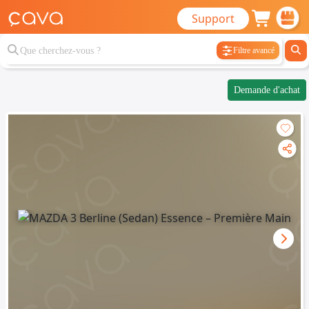
Support
Filtre avancé
Demande d'achat