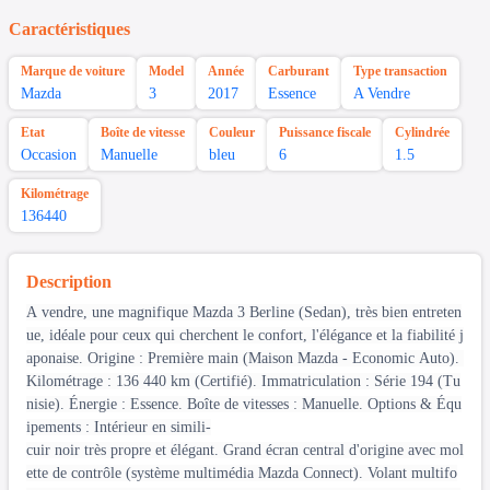
Caractéristiques
Marque de voiture
Model
Année
Carburant
Type transaction
Mazda
3
2017
Essence
A Vendre
Etat
Boîte de vitesse
Couleur
Puissance fiscale
Cylindrée
Occasion
Manuelle
bleu
6
1.5
Kilométrage
136440
Description
A vendre, une magnifique Mazda 3 Berline (Sedan), très bien entreten
ue, idéale pour ceux qui cherchent le confort, l'élégance et la fiabilité j
aponaise. Origine : Première main (Maison Mazda - Economic Auto).
Kilométrage : 136 440 km (Certifié). Immatriculation : Série 194 (Tu
nisie). Énergie : Essence. Boîte de vitesses : Manuelle. Options & Équ
ipements : Intérieur en simili-
cuir noir très propre et élégant. Grand écran central d'origine avec mol
ette de contrôle (système multimédia Mazda Connect). Volant multifo