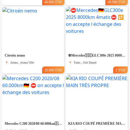
46.000 TND
48.900 TND
Citroën nemo
⛔️Mercedes🇩🇪GLC300e 2025 8000km 4matic⛔️ 🔁 on accepte l échange des voitures
Ariana , Ariana Ville
Tunis , Sidi Daoud
26.000 TND
1 TND
Mercedes C200 2020/08 60.000km🇩🇪 ⛔️ on accepte l échange des voitures
KIA RIO COUPÉ PREMIÈRE MAIN TRÈS PROPRE