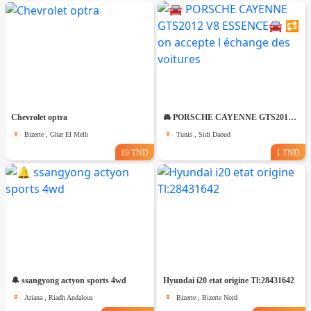
Chevrolet optra
🚘 PORSCHE CAYENNE GTS2012 V8 ESSENCE🚘 🔁 on accepte l échange des voitures
Bizerte , Ghar El Melh
Tunis , Sidi Daoud
19 TND
1 TND
🔔 ssangyong actyon sports 4wd
Hyundai i20 etat origine Tl:28431642
Ariana , Riadh Andalous
Bizerte , Bizerte Nord