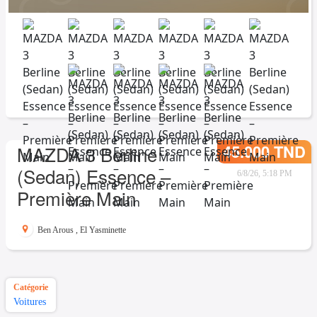
45.000 TND
MAZDA 3 Berline
(Sedan) Essence –
6/8/26, 5:18 PM
Première Main
Ben Arous
,
El Yasminette
Catégorie
Voitures