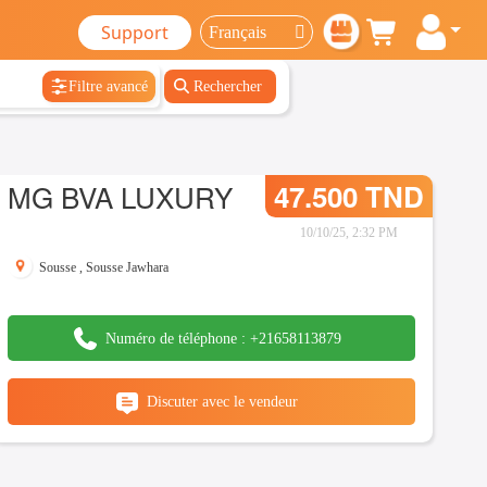
Support
Filtre avancé
Rechercher
MG BVA LUXURY
47.500 TND
10/10/25, 2:32 PM
Sousse
,
Sousse Jawhara
Numéro de téléphone :
+21658113879
Discuter avec le vendeur