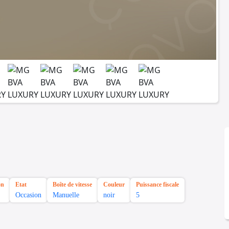
on
Etat
Boîte de vitesse
Couleur
Puissance fiscale
Occasion
Manuelle
noir
5