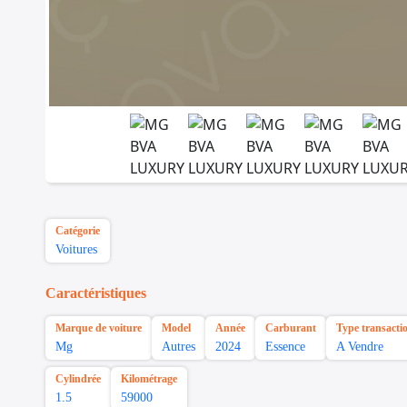
Catégorie
Voitures
Caractéristiques
Marque de voiture
Model
Année
Carburant
Type transacti
Mg
Autres
2024
Essence
A Vendre
Cylindrée
Kilométrage
1.5
59000