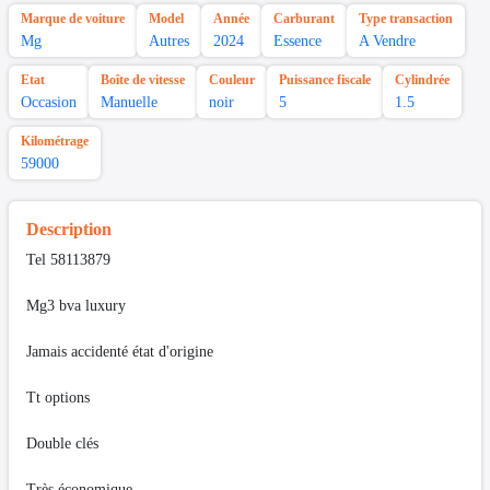
Marque de voiture
Model
Année
Carburant
Type transaction
Mg
Autres
2024
Essence
A Vendre
Etat
Boîte de vitesse
Couleur
Puissance fiscale
Cylindrée
Occasion
Manuelle
noir
5
1.5
Kilométrage
59000
Description
Tel 58113879
Mg3 bva luxury
Jamais accidenté état d'origine
Tt options
Double clés
Très économique