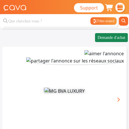
Support
Filtre avancé
Demande d'achat