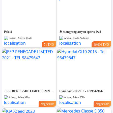
Polo 8
🔔 ssangyong actyon sports 4wd
Sousse , Sousse Riadh
Ariana , Riadh Andalous
51 TND
46.000 TND
JEEP RENEGADE LIMITED 2021 - TEL 98479647
Hyundai Gi10 2015 - Tel 98479647
Ariana , Ariana Ville
Ariana , Ariana Ville
Négociable
Négociable