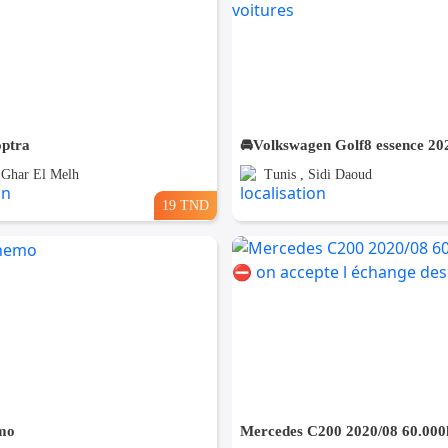
optra
, Ghar El Melh
Tunis , Sidi Daoud
19 TND
mo