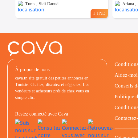
Tunis , Sidi Daoud
Ariana , 
1 TND
Conditions
À propos de nous
Aidez-moi
cava.tn site gratuit des petites annonces en
Tunisie: Chattez, discutez et négociez. Les
Conseils d
vendeurs et acheteurs prés de chez vous en
Politique d
simple clic.
Conditions
Restez connecté avec Cava
Contactez
Voitures ne