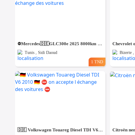
⛔️Mercedes🇩🇪GLC300e 2025 8000km 4matic⛔️ 🔁 on accepte l échange des voitures
Chevrolet 
Tunis , Sidi Daoud
Bizerte 
1 TND
🇩🇪 Volkswagen Touareg Diesel TDI V6 2010 🇩🇪 ⛔️ on accepte l échange des voitures ⛔️
Citroën ne