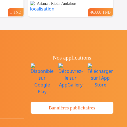
Ariana , Riadh Andalous
1 TND
46.000 TND
Nos applications
Bannières publicitaires