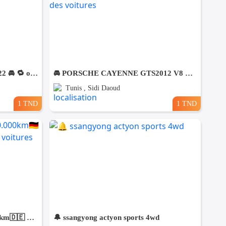
🚘Volkswagen Golf8 essence 2022 🚘 🔁 on accepte l échange des voitures
🚘 PORSCHE CAYENNE GTS2012 V8 ESSENCE🚘 🔁 on accepte l échange des voitures
Tunis , Sidi Daoud
1 TND
1 TND
Mercedes C200 2020/08 60.000km🇩🇪 ⛔️ on accepte l échange des voitures
🔔 ssangyong actyon sports 4wd