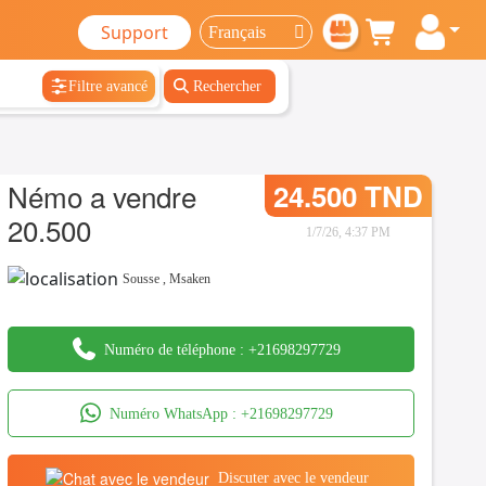
Support
Filtre avancé
Rechercher
Némo a vendre
24.500 TND
20.500
1/7/26, 4:37 PM
Sousse
,
Msaken
Numéro de téléphone :
+21698297729
Numéro WhatsApp :
+21698297729
Discuter avec le vendeur