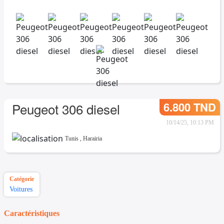
6.800 TND
Peugeot 306 diesel
10/14/25, 10:13 PM
Tunis
,
Harairia
Catégorie
Voitures
Caractéristiques