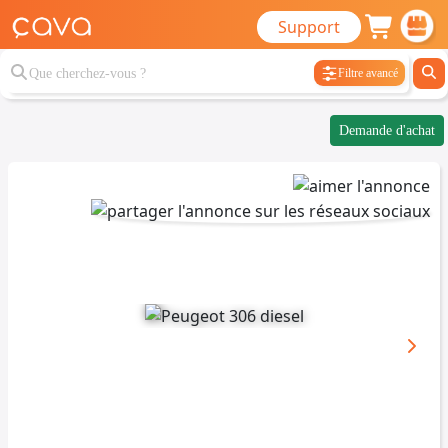
Support
Filtre avancé
Demande d'achat