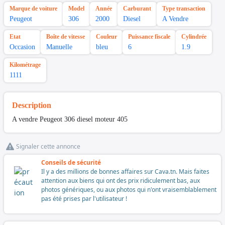
Marque de voiture
Model
Année
Carburant
Type transaction
Peugeot
306
2000
Diesel
A Vendre
Etat
Boîte de vitesse
Couleur
Puissance fiscale
Cylindrée
Occasion
Manuelle
bleu
6
1.9
Kilométrage
1111
Description
A vendre Peugeot 306 diesel moteur 405
Signaler cette annonce
Conseils de sécurité
Il y a des millions de bonnes affaires sur Cava.tn. Mais faites
attention aux biens qui ont des prix ridiculement bas, aux
photos génériques, ou aux photos qui n'ont vraisemblablement
pas été prises par l'utilisateur !