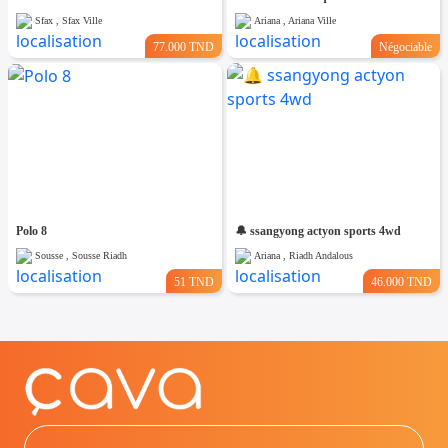
Sfax , Sfax Ville
Ariana , Ariana Ville
77.000 TND
Négociable
Polo 8
🔔 ssangyong actyon sports 4wd
Sousse , Sousse Riadh
Ariana , Riadh Andalous
51 TND
46.000 TND