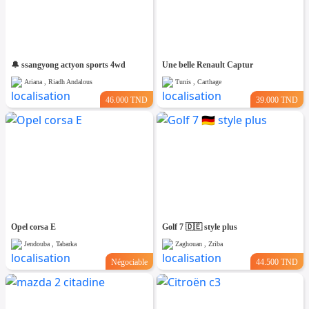
🔔 ssangyong actyon sports 4wd
Une belle Renault Captur
Ariana , Riadh Andalous
Tunis , Carthage
46.000 TND
39.000 TND
Opel corsa E
Golf 7 🇩🇪 style plus
Jendouba , Tabarka
Zaghouan , Zriba
Négociable
44.500 TND