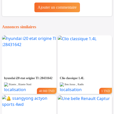
Ajouter un commentaire
Annonces similaires
hyundai i20 etat origine Tl :28431642
Clio classique 1.4L
Bizerte , Bizerte Nord
Ben Arous , Radès
48.900 TND
1 TND