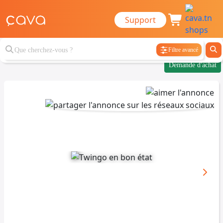
Support
Filtre avancé
Demande d'achat