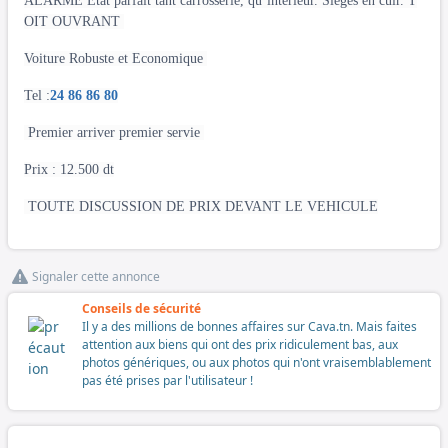
ALARME État parfait tant carrosserie, qu’intérieur. Sièges en cuir. T
OIT OUVRANT
Voiture Robuste et Economique
Tel :
24 86 86 80
Premier arriver premier servie
Prix : 12.500 dt
TOUTE DISCUSSION DE PRIX DEVANT LE VEHICULE
Signaler cette annonce
Conseils de sécurité
Il y a des millions de bonnes affaires sur Cava.tn. Mais faites
attention aux biens qui ont des prix ridiculement bas, aux
photos génériques, ou aux photos qui n'ont vraisemblablement
pas été prises par l'utilisateur !