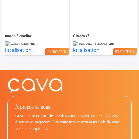
mazda 2 citadine
Citroën c3
Gabes , Gabes ville
Ben Arous , Ben Arous ville
24.300 TND
53.500 TND
À propos de nous
cava.tn site gratuit des petites annonces en Tunisie: Chattez,
discutez et négociez. Les vendeurs et acheteurs prés de chez
vous en simple clic.