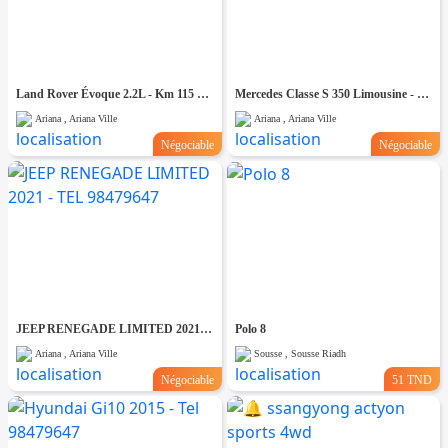
Land Rover Évoque 2.2L - Km 115 mille - Tel 98479647
Mercedes Classe S 350 Limousine - Tel 98479647
Ariana , Ariana Ville
Ariana , Ariana Ville
Négociable
Négociable
JEEP RENEGADE LIMITED 2021 - TEL 98479647
Polo 8
Ariana , Ariana Ville
Sousse , Sousse Riadh
Négociable
51 TND