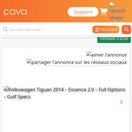
Support
Filtre avancé
Demande d'achat