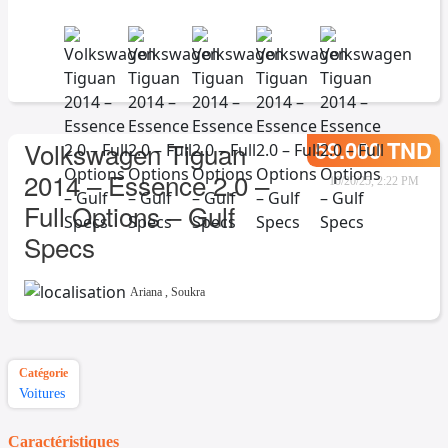
59.000 TND
Volkswagen Tiguan
2014 – Essence 2.0 –
10/20/25, 2:22 PM
Full Options – Gulf
Specs
Ariana
,
Soukra
Catégorie
Voitures
Caractéristiques