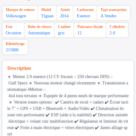
Marque de voiture
Model
Année
Carburant
Type transaction
Volkswagen
Tiguan
2014
Essence
A Vendre
Etat
Boîte de vitesse
Couleur
Puissance fiscale
Cylindrée
Occasion
Automatique
gris
12
2.0
Kilométrage
215000
Description
🔹 Moteur 2.0 essence (12 CV fiscaux – 250 chevaux DIN) –
Gulf Specs 🔹 Nouveau moteur changé récemment 🔹 Transmission a
utomatique 4Motion –
4x4 tous terrains 🔹 Équipée de 4 pneus neufs de marque performante
🔹 Version toutes options : ✔️ Caméra de recul + radars ✔️ Écran tacti
le 7" + GPS + USB + Bluetooth + Audio/Vidéo ✔️ Climatisation bi-
zone très performante ✔️ ESP (aide à la stabilité) ✔️ Direction assistée
électrique + volant cuir multifonction ✔️ Régulateur et limiteur de vit
esse ✔️ Frein à main électrique + vitres électriques ✔️ Jantes alliage sp
ort