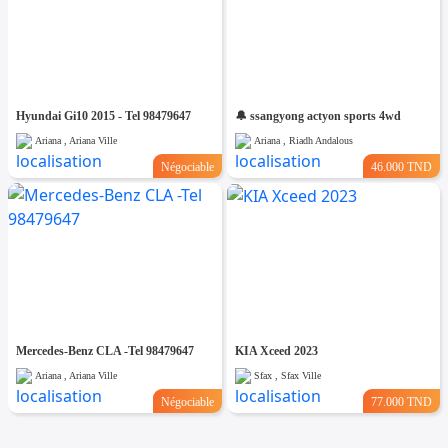
Hyundai Gi10 2015 - Tel 98479647
🔔 ssangyong actyon sports 4wd
Ariana , Ariana Ville
Ariana , Riadh Andalous
Négociable
46.000 TND
Mercedes-Benz CLA -Tel 98479647
KIA Xceed 2023
Ariana , Ariana Ville
Sfax , Sfax Ville
Négociable
77.000 TND