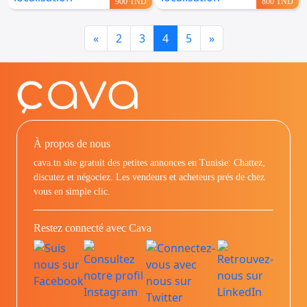
900 TND
800 TND
Previous
Next
«
2
3
4
5
»
À propos de nous
cava.tn site gratuit des petites annonces en Tunisie: Chattez,
discutez et négociez. Les vendeurs et acheteurs prés de chez
vous en simple clic.
Restez connecté avec Cava