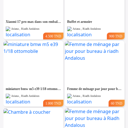
Emploi &
Services
Xiaomi 17 pro max dans son emballage d'origine usine et cacheté
Buffet et armoire
Ariana , Riadh Andalous
Ariana , Riadh Andalous
4.500 TND
900 TND
miniature bmw m5 e39 1/18 ottomobile
Femme de ménage par jour pour bureau à riadh Andalous
Ariana , Riadh Andalous
Ariana , Riadh Andalous
1.000 TND
60 TND