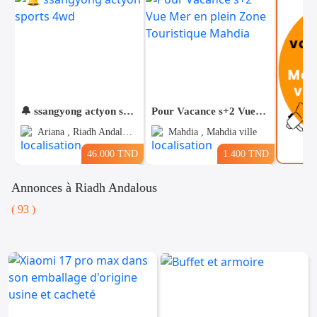
🔔 ssangyong actyon sports 4wd
Pour Vacance s+2 Vue Mer en plein Zone Touristique Mahdia
Ariana , Riadh Andalous
Mahdia , Mahdia ville
46.000 TND
1.400 TND
Annonces à Riadh Andalous
( 93 )
Voitures
Téléphones
Vehicules
& Pieces
Immobiliers
Informatique
&
Mo
Multimedia
Be