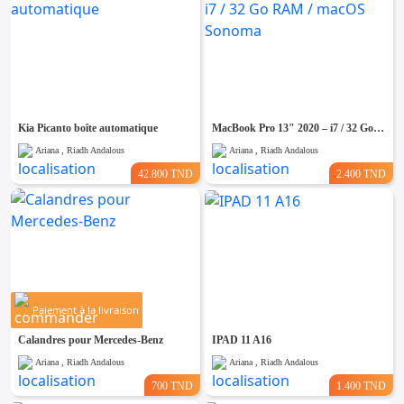
Kia Picanto boîte automatique
MacBook Pro 13" 2020 – i7 / 32 Go RAM / macOS Sonoma
Ariana , Riadh Andalous
Ariana , Riadh Andalous
42.800 TND
2.400 TND
Paiement à la livraison
Calandres pour Mercedes-Benz
IPAD 11 A16
Ariana , Riadh Andalous
Ariana , Riadh Andalous
700 TND
1.400 TND