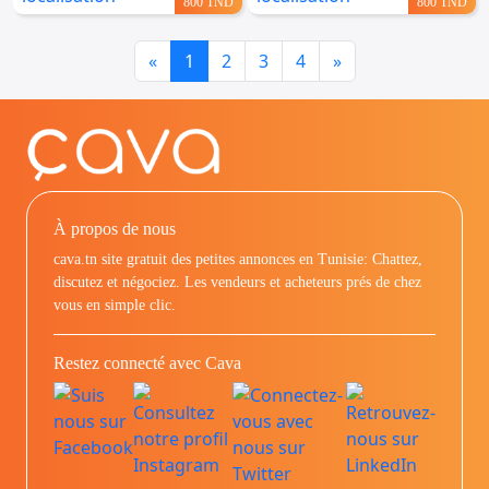
800 TND
800 TND
Previous
Next
«
1
2
3
4
»
À propos de nous
cava.tn site gratuit des petites annonces en Tunisie: Chattez,
discutez et négociez. Les vendeurs et acheteurs prés de chez
vous en simple clic.
Restez connecté avec Cava