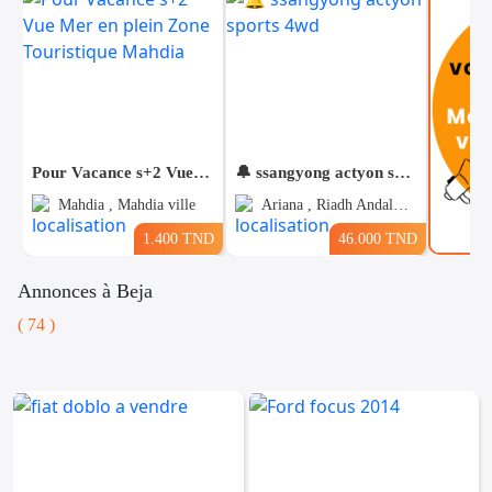
Pour Vacance s+2 Vue Mer en plein Zone Touristique Mahdia
🔔 ssangyong actyon sports 4wd
Mahdia , Mahdia ville
Ariana , Riadh Andalous
1.400 TND
46.000 TND
Annonces à Beja
( 74 )
Voitures
Téléphones
Vehicules
& Pieces
Immobiliers
Informatique
&
Mo
Multimedia
Be