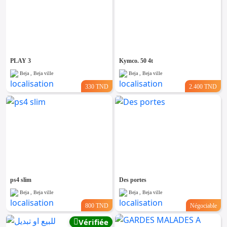
PLAY 3
Kymco. 50 4t
Beja , Beja ville
Beja , Beja ville
330 TND
2.400 TND
ps4 slim
Des portes
Beja , Beja ville
Beja , Beja ville
800 TND
Négociable
Vérifiée