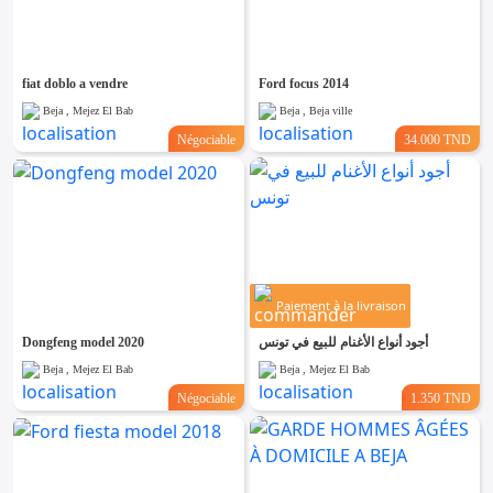
Emploi &
Services
fiat doblo a vendre
Ford focus 2014
Beja , Mejez El Bab
Beja , Beja ville
Négociable
34.000 TND
Paiement à la livraison
Dongfeng model 2020
أجود أنواع الأغنام للبيع في تونس
Beja , Mejez El Bab
Beja , Mejez El Bab
Négociable
1.350 TND