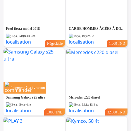
Ford fiesta model 2018
GARDE HOMMES ÂGÉES À DOMICILE A BEJA
Beja , Mejez El Bab
Beja , Beja ville
Négociable
1.000 TND
Paiement à la livraison
Samsung Galaxy s25 ultra
Mercedes c220 diasel
Beja , Beja ville
Beja , Mejez El Bab
3.000 TND
32.800 TND