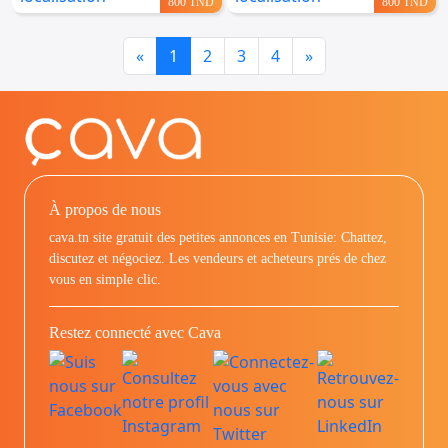
800 TND
800 TND
Previous
Next
«
1
2
3
4
»
À propos de nous
cava.tn site gratuit des petites annonces en Tunisie: Chattez,
discutez et négociez. Les vendeurs et acheteurs prés de chez
vous en simple clic.
Restez connecté avec Cava