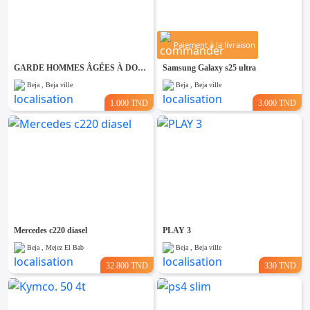
Paiement à la livraison
GARDE HOMMES ÂGÉES À DOMICILE A BEJA
Samsung Galaxy s25 ultra
Beja , Beja ville
Beja , Beja ville
1.000 TND
3.000 TND
Mercedes c220 diasel
PLAY 3
Beja , Mejez El Bab
Beja , Beja ville
32.800 TND
330 TND