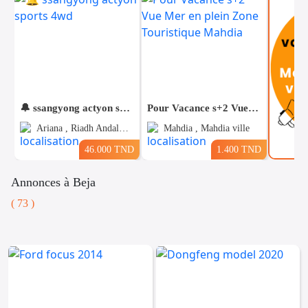
🔔 ssangyong actyon sports 4wd
Pour Vacance s+2 Vue Mer en plein Zone Touristique Mahdia
Ariana , Riadh Andalous
Mahdia , Mahdia ville
46.000 TND
1.400 TND
Annonces à Beja
( 73 )
Voitures
Téléphones
Vehicules
& Pieces
Immobiliers
Informatique
&
Mo
Multimedia
Be