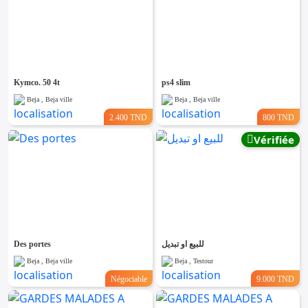
Kymco. 50 4t
ps4 slim
Beja , Beja ville
Beja , Beja ville
2.400 TND
800 TND
Vérifiée
Des portes
للبيع او تبديل
Beja , Beja ville
Beja , Testour
Négociable
9.000 TND