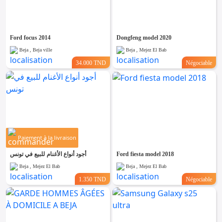
Emploi &
Services
Ford focus 2014
Dongfeng model 2020
Beja , Beja ville
Beja , Mejez El Bab
34.000 TND
Négociable
Paiement à la livraison
أجود أنواع الأغنام للبيع في تونس
Ford fiesta model 2018
Beja , Mejez El Bab
Beja , Mejez El Bab
1.350 TND
Négociable