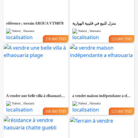
Emploi &
Services
référence ; terrain AROUA VTM078
منزل للبيع في قليبية الهوارية
Nabeul , Haouaria
Nabeul , Haouaria
270.000 TND
125.000 TND
A vendre une belle villa à elhaouaria plage
a vendre maison indépendante a elhaouaria
Nabeul , Haouaria
Nabeul , Haouaria
168.000 TND
125.000 TND