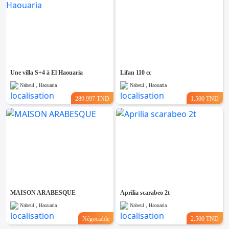
Une villa S+4 à El Haouaria
Lifan 110 cc
Nabeul , Haouaria
Nabeul , Haouaria
289.997 TND
1.500 TND
MAISON ARABESQUE
Aprilia scarabeo 2t
Nabeul , Haouaria
Nabeul , Haouaria
Négociable
2.500 TND