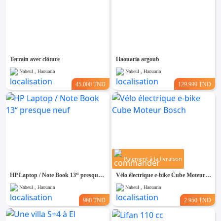
Terrain avec clôture
Haouaria argoub
Nabeul , Haouaria
Nabeul , Haouaria
45.000 TND
129.999 TND
Paiement à la livraison
HP Laptop / Note Book 13“ presque neuf
Vélo électrique e-bike Cube Moteur Bosch
Nabeul , Haouaria
Nabeul , Haouaria
980 TND
2.950 TND