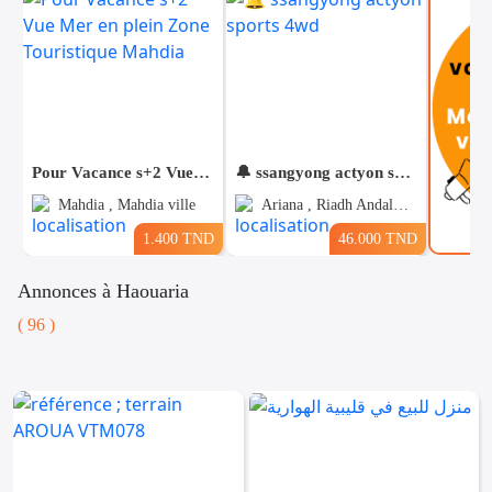
Pour Vacance s+2 Vue Mer en plein Zone Touristique Mahdia
🔔 ssangyong actyon sports 4wd
Mahdia , Mahdia ville
Ariana , Riadh Andalous
1.400 TND
46.000 TND
Annonces à Haouaria
( 96 )
Voitures
Téléphones
Vehicules
& Pieces
Immobiliers
Informatique
&
Mo
Multimedia
Be