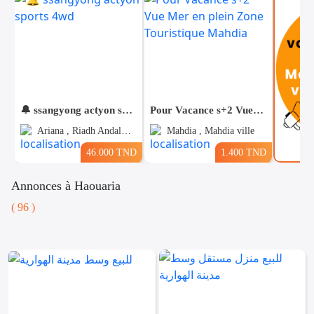
🔔 ssangyong actyon sports 4wd
Pour Vacance s+2 Vue Mer en plein Zone Touristique Mahdia
Ariana , Riadh Andalous
Mahdia , Mahdia ville
46.000 TND
1.400 TND
Annonces à Haouaria
( 96 )
Voitures
Téléphones
Vehicules
& Pieces
Immobiliers
Informatique
&
Mo
Multimedia
Be