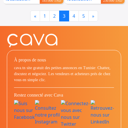
185.000 TND
230.000 TND
Previous
Next
«
1
2
3
4
5
»
À propos de nous
cava.tn site gratuit des petites annonces en Tunisie: Chattez,
discutez et négociez. Les vendeurs et acheteurs prés de chez
vous en simple clic.
Restez connecté avec Cava