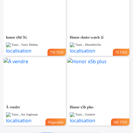
honor x9d 5G
Honor choice watch 2i
Tunis , Tunis Medina
Tunis , Mutuelleville
750 TND
79 TND
À vendre
Honor x5b plus
Tunis , Ain Zaghouan
Tunis , Goulette
Négociable
180 TND