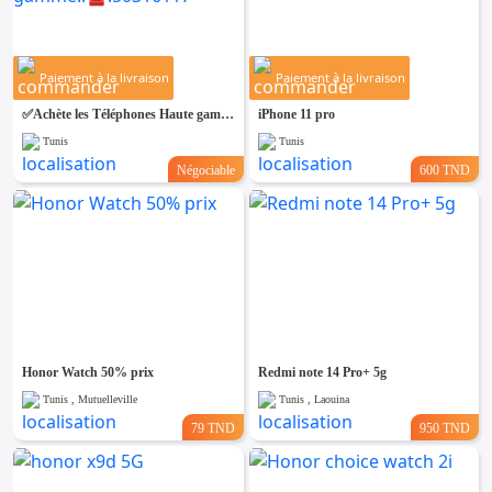
Paiement à la livraison
Paiement à la livraison
✅Achète les Téléphones Haute gamme..☎:50316117
iPhone 11 pro
Tunis
Tunis
Négociable
600 TND
Honor Watch 50% prix
Redmi note 14 Pro+ 5g
Tunis , Mutuelleville
Tunis , Laouina
79 TND
950 TND