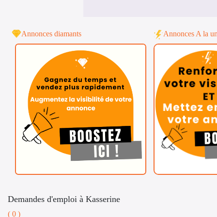
Annonces diamants
Annonces A la u
Demandes d'emploi à Kasserine
( 0 )