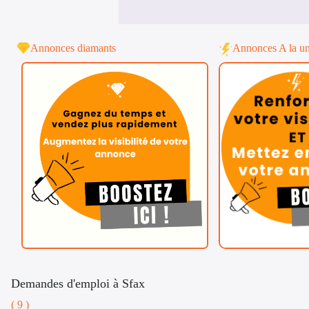
Annonces diamants
Annonces A la u
Demandes d'emploi à Sfax
( 9 )