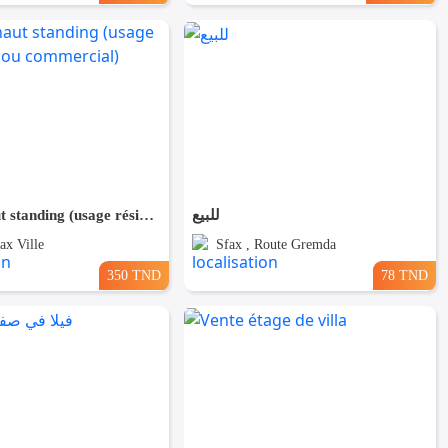
Maison haut standing (usage résidentiel ou commercial)
للبيع
ax Ville
Sfax , Route Gremda
350 TND
78 TND