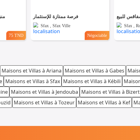
فاقس للبيع
فرصة ممتازة للإستثمار
منز
Sfax , Sfax Ville
Sfax , R
75 TND
Négociable
Maisons et Villas à Ariana
Maisons et Villas à Gabes
Maiso
e
Maisons et Villas à Sfax
Maisons et Villas à Kébili
Maison
uine
Maisons et Villas à Jendouba
Maisons et Villas à Bizer
ouzid
Maisons et Villas à Tozeur
Maisons et Villas à Kef
Ma