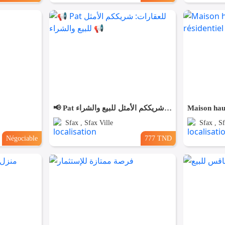
📢 Pat للعقارات: شريككم الأمثل للبيع والشراء 📢
Sfax , Sfax Ville
Sfax , Sf
Négociable
777 TND