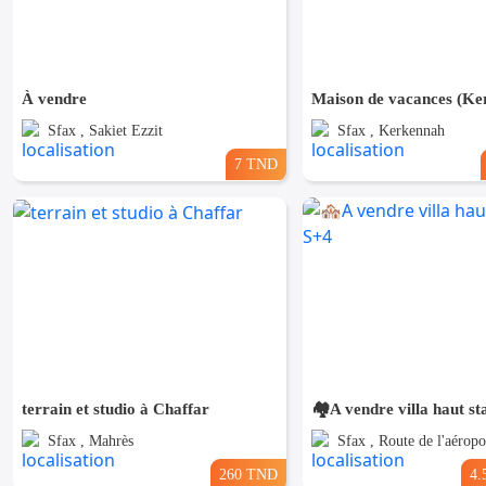
À vendre
Sfax , Sakiet Ezzit
Sfax , Kerkennah
7 TND
terrain et studio à Chaffar
🏘️A vendre villa haut s
Sfax , Mahrès
Sfax , Route de l'aéropo
260 TND
4.