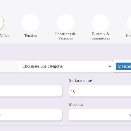
Locations de
Bureaux &
Villas
Terrains
Co
Vacances
Commerces
Maisons
Surface en m²
Meubles