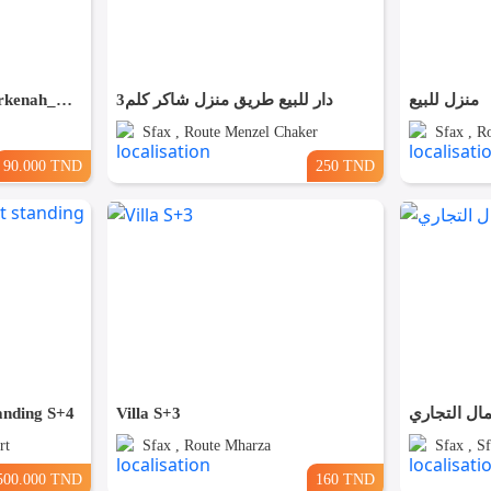
Maison de vacances (Kerkenah_El Attaya)
دار للبيع طريق منزل شاكر كلم3
منزل للبيع
Sfax , Route Menzel Chaker
Sfax , R
90.000 TND
250 TND
tanding S+4
Villa S+3
ال التجاري
rt
Sfax , Route Mharza
Sfax , Sf
500.000 TND
160 TND