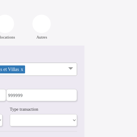
locations
Autres
 et Villas
x
Type transaction