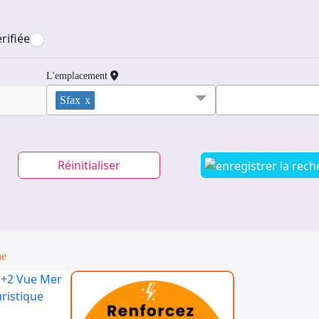
rifiée
L'emplacement
Sfax
x
Réinitialiser
ne