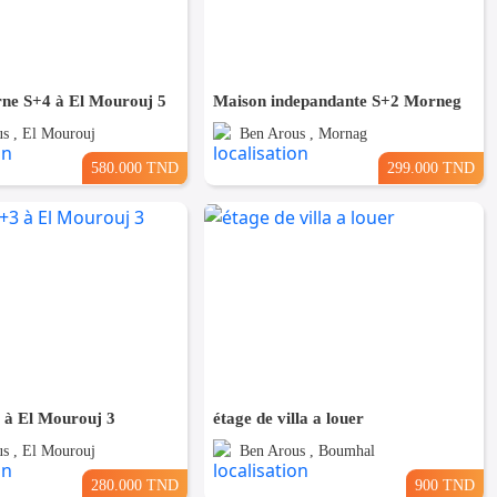
rne S+4 à El Mourouj 5
Maison indepandante S+2 Morneg
s , El Mourouj
Ben Arous , Mornag
580.000 TND
299.000 TND
 à El Mourouj 3
étage de villa a louer
s , El Mourouj
Ben Arous , Boumhal
280.000 TND
900 TND