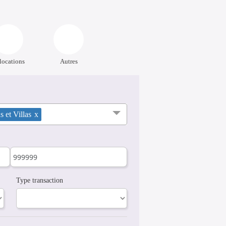
locations
Autres
 et Villas
x
Type transaction