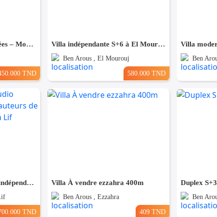
Maison R+2 avec 2 entrées – Mourouj 4
Villa indépendante S+6 à El Mourouj 4
Villa mode
Ben Arous , El Mourouj
Ben Arou
450.000 TND
580.000 TND
Une maison avec studio indépendant sur les hauteurs de Boukornine, Hammam Lif
Villa À vendre ezzahra 400m
Duplex S+3
if
Ben Arous , Ezzahra
Ben Arou
700.000 TND
409 TND