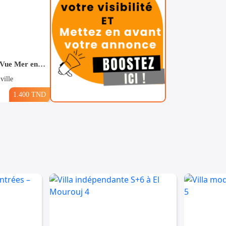
Pour Vacance s+2 Vue Mer en plein Zone Touristique Mahdia
ville
1.400 TND