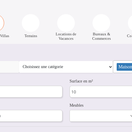
Locations de
Bureaux &
Villas
Terrains
Co
Vacances
Commerces
Maisons
Surface en m²
Meubles