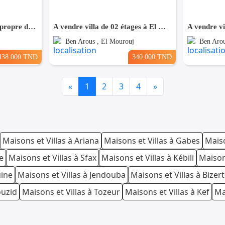
À vendre. Villa S+4 très propre de standing à Soliman - Nabeul.
A vendre villa de 02 étages à El Mourouj 5
Ben Arous , El Mourouj
Ben Aro
438.000 TND
340.000 TND
Previous
Next
«
1
2
3
4
»
Maisons et Villas à Ariana
Maisons et Villas à Gabes
Maiso
e
Maisons et Villas à Sfax
Maisons et Villas à Kébili
Maison
uine
Maisons et Villas à Jendouba
Maisons et Villas à Bizer
ouzid
Maisons et Villas à Tozeur
Maisons et Villas à Kef
Ma