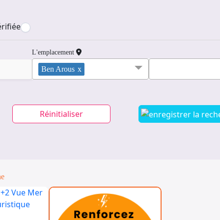
rifiée
L'emplacement
Ben Arous
x
Réinitialiser
ne