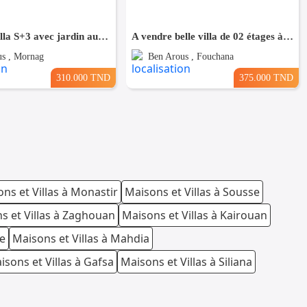
A vendre villa S+3 avec jardin autour à #Mornag
A vendre belle villa de 02 étages à cité el hidhab
us , Mornag
Ben Arous , Fouchana
310.000 TND
375.000 TND
ns et Villas à Monastir
Maisons et Villas à Sousse
s et Villas à Zaghouan
Maisons et Villas à Kairouan
te
Maisons et Villas à Mahdia
isons et Villas à Gafsa
Maisons et Villas à Siliana