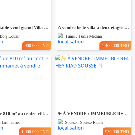
Affaire rentable vend grand Villa sur rue commerciale
A vendre belle villa à deux etages à Cite Ettaoufik Tunis
 Borj Louzir
Tunis , Tunis Medina
900.000 TND
1.400.000 TND
Propriété de 810 m² au centre ville de Hammamet à vendre 51355351
✨ À VENDRE : IMMEUBLE R+4 - HEY RIAD SOUSSE ✨
, Hammamet
Sousse , Sousse Riadh
1.900.000 TND
930.000 TND