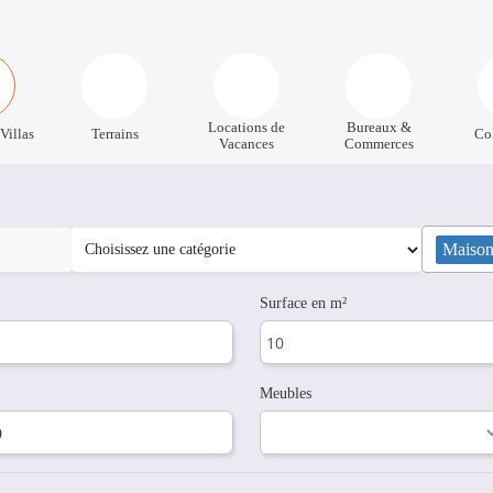
Locations de
Bureaux &
Villas
Terrains
Co
Vacances
Commerces
Maisons
Surface en m²
Meubles