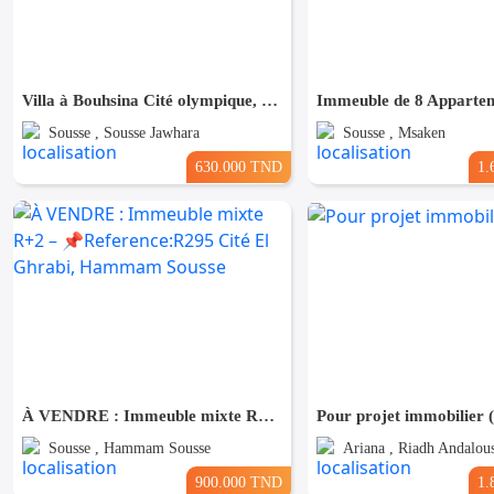
Villa à Bouhsina Cité olympique, Proche de toutes Commodités
Sousse , Sousse Jawhara
Sousse , Msaken
630.000 TND
1.
À VENDRE : Immeuble mixte R+2 – 📌Reference:R295 Cité El Ghrabi, Hammam Sousse
Pour projet immobilier 
Sousse , Hammam Sousse
Ariana , Riadh Andalou
900.000 TND
1.