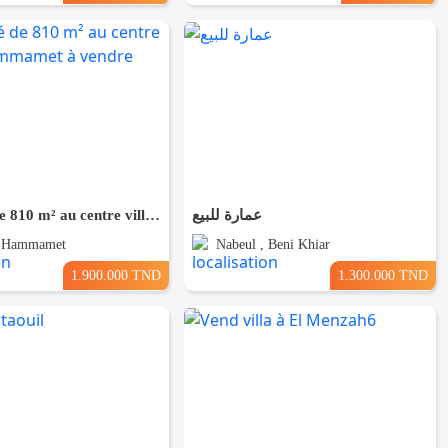
Propriété de 810 m² au centre ville de Hammamet à vendre 51355351
عمارة للبيع
, Hammamet
Nabeul , Beni Khiar
1.900.000 TND
1.300.000 TND