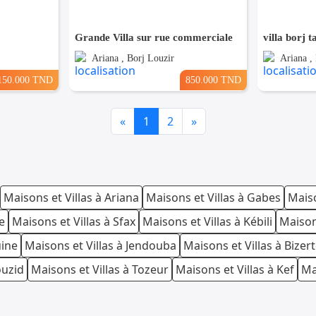
Grande Villa sur rue commerciale
villa borj t
Ariana , Borj Louzir
Ariana ,
150.000 TND
850.000 TND
Previous
Next
«
1
2
»
Maisons et Villas à Ariana
Maisons et Villas à Gabes
Maiso
e
Maisons et Villas à Sfax
Maisons et Villas à Kébili
Maison
uine
Maisons et Villas à Jendouba
Maisons et Villas à Bizer
ouzid
Maisons et Villas à Tozeur
Maisons et Villas à Kef
Ma