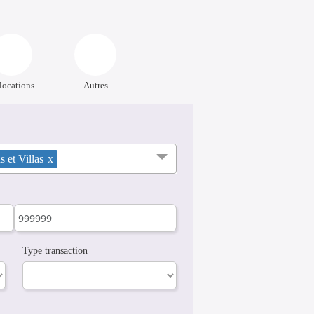
locations
Autres
 et Villas
x
Type transaction