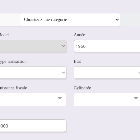
odel
Année
ype transaction
Etat
uissance fiscale
Cylindrée