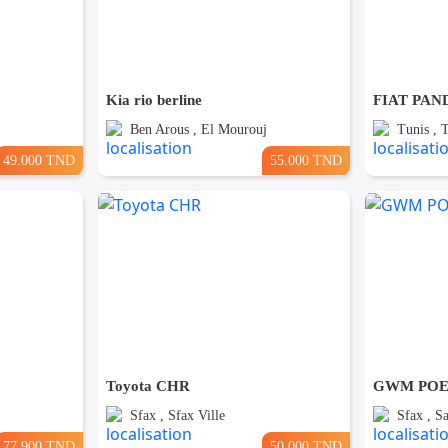
Kia rio berline
Ben Arous , El Mourouj
Tunis , 
49.000 TND
55.000 TND
Toyota CHR
GWM POER
Sfax , Sfax Ville
Sfax , S
77.900 TND
50.000 TND