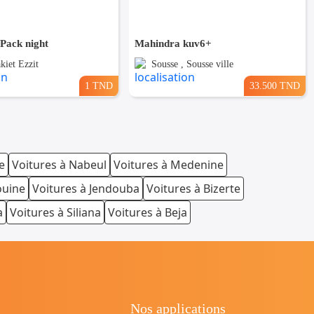
ack night
Mahindra kuv6+
kiet Ezzit
Sousse , Sousse ville
1 TND
33.500 TND
e
Voitures à Nabeul
Voitures à Medenine
ouine
Voitures à Jendouba
Voitures à Bizerte
a
Voitures à Siliana
Voitures à Beja
Nos applications