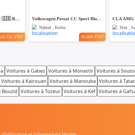
📞 Téléphone : 20533733 🇬🇧 RANGE ROVER SPORT AUTOBIOGRAPHY P400e HYBRID 404CH -
Volkswagen Passat CC Sport Blanche – Excellent État – Faible Kilométrage – Prix Exceptionnel
CLA AMG P
Nabeul , Korba
Sfax , Sa
533.732 TND
85.000 TND
na
Voitures à Gabes
Voitures à Monastir
Voitures à Souss
Voitures à Kairouan
Voitures à Manouba
Voitures à Tata
i Bouzid
Voitures à Tozeur
Voitures à Kef
Voitures à Gafs
 d'utilisation et informations légales