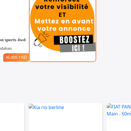
on sports 4wd
ndalous
46.000 TND