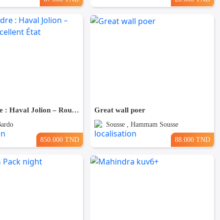
🚗 À Vendre : Haval Jolion – Rouge – Excellent État
Great wall poer
Bardo
Sousse , Hammam Sousse
850.000 TND
88.000 TND