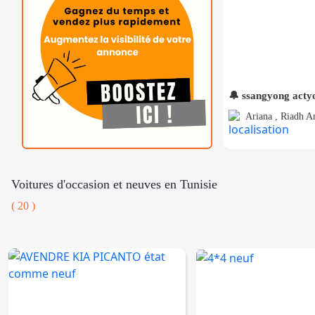
🔔 ssangyong acty
Ariana , Riadh A
Voitures d'occasion et neuves en Tunisie
( 20 )