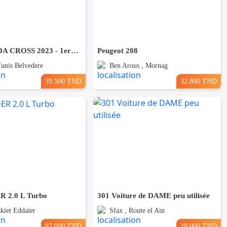
FIAT PANDA CROSS 2023 - 1ere Main - 60mille km (4cylindres)
Peugeot 208
Tunis Belvedere
Ben Arous , Mornag
39.500 TND
32.800 TND
 2.0 L Turbo
301 Voiture de DAME peu utilisée
akiet Eddaier
Sfax , Route el Ain
87.000 TND
28.000 TND