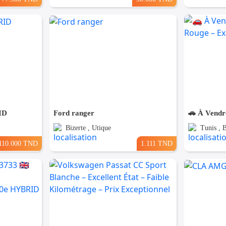
ID
Ford ranger
Bizerte , Utique
Tunis , 
110.000 TND
1.111 TND